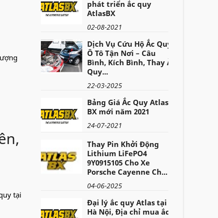
phát triển ắc quy
AtlasBX
02-08-2021
Dịch Vụ Cứu Hộ Ắc Quy
Ô Tô Tận Nơi – Câu
lượng
Bình, Kích Bình, Thay Ắc
Quy...
22-03-2025
Bảng Giá Ắc Quy Atlas
BX mới năm 2021
24-07-2021
ên,
Thay Pin Khởi Động
Lithium LiFePO4
9Y0915105 Cho Xe
Porsche Cayenne Ch...
04-06-2025
quy tại
Đại lý ắc quy Atlas tại
Hà Nội, Địa chỉ mua ắc