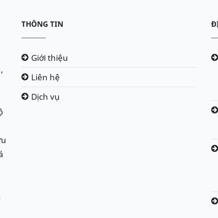
THÔNG TIN
Đ
Giới thiệu
,
Liên hệ
Dịch vụ
ộ
ứu
á
h