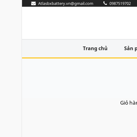
Atlasbxbattery.vn@gmail.com
0987519702
Trang chủ
Sản 
Giỏ hà