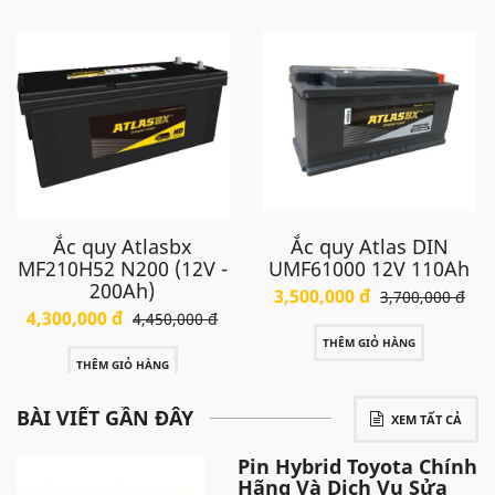
Ắc quy Atlasbx
Ắc quy Atlas DIN
MF210H52 N200 (12V -
UMF61000 12V 110Ah
200Ah)
3,500,000 đ
3,700,000 đ
4,300,000 đ
4,450,000 đ
THÊM GIỎ HÀNG
THÊM GIỎ HÀNG
BÀI VIẾT GẦN ĐÂY
XEM TẤT CẢ
Pin Hybrid Toyota Chính
Hãng Và Dịch Vụ Sửa