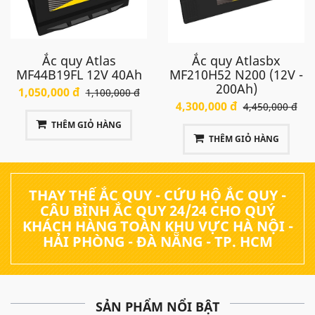
Ắc quy Atlas
Ắc quy Atlasbx
MF44B19FL 12V 40Ah
MF210H52 N200 (12V -
200Ah)
1,050,000 đ
1,100,000 đ
4,300,000 đ
4,450,000 đ
THÊM GIỎ HÀNG
THÊM GIỎ HÀNG
THAY THẾ ẮC QUY - CỨU HỘ ẮC QUY -
CÂU BÌNH ẮC QUY 24/24 CHO QUÝ
KHÁCH HÀNG TOÀN KHU VỰC HÀ NỘI -
HẢI PHÒNG - ĐÀ NẴNG - TP. HCM
SẢN PHẨM NỔI BẬT