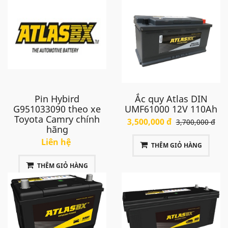
Pin Hybird
Ắc quy Atlas DIN
G951033090 theo xe
UMF61000 12V 110Ah
Toyota Camry chính
3,500,000 đ
3,700,000 đ
hãng
Liên hệ
THÊM GIỎ HÀNG
THÊM GIỎ HÀNG