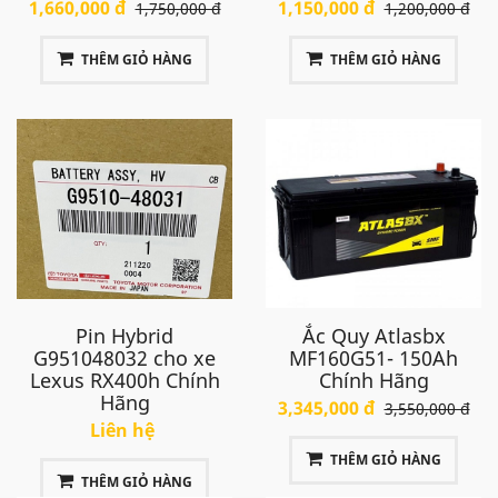
1,660,000 đ
1,150,000 đ
1,750,000 đ
1,200,000 đ
THÊM GIỎ HÀNG
THÊM GIỎ HÀNG
Pin Hybrid
Ắc Quy Atlasbx
G951048032 cho xe
MF160G51- 150Ah
Lexus RX400h Chính
Chính Hãng
Hãng
3,345,000 đ
3,550,000 đ
Liên hệ
THÊM GIỎ HÀNG
THÊM GIỎ HÀNG