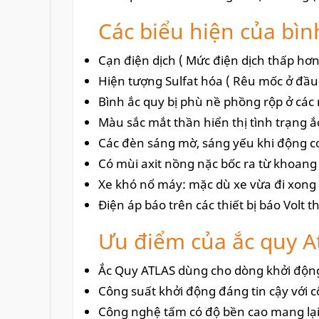
Các biểu hiện của bì
Cạn điện dịch ( Mức điện dịch thấp hơ
Hiện tượng Sulfat hóa ( Rêu mốc ở đầu 
Bình ắc quy bị phù nề phồng rộp ở các
Màu sắc mắt thần hiển thị tình trạng 
Các đèn sáng mờ, sáng yếu khi động c
Có mùi axit nồng nặc bốc ra từ khoan
Xe khó nổ máy: mặc dù xe vừa đi xong
Điện áp báo trên các thiết bị báo Volt 
Ưu điểm của ắc quy A
Ắc Quy ATLAS dùng cho dòng khởi độn
Công suất khởi động đáng tin cậy với 
Công nghệ tấm có độ bền cao mang lại 