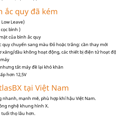
nh ắc quy đã kém
n Low Leave)
cọc bình )
 mặt của bình ắc quy
ắc quy chuyển sang màu Đỏ hoặc trắng: cần thay mới
ơ xăng/dầu không hoạt động, các thiết bị điện tử hoạt 
g máy
 nhưng tắt máy đề lại khó khăn
thấp hơn 12,5V
tlasBX tại Việt Nam
g nhanh, mạnh mẽ, phù hợp khí hậu Việt Nam.
công nghệ khung hình X.
tuổi thọ lâu hơn.