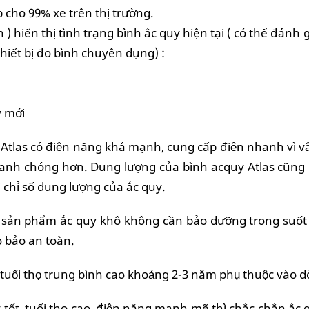
cho 99% xe trên thị trường.
) hiển thị tình trạng bình ắc quy hiện tại ( có thể đánh 
hiết bị đo bình chuyên dụng) :
 mới
 Atlas có điện năng khá mạnh, cung cấp điện nhanh vì vậy
hanh chóng hơn. Dung lượng của bình acquy Atlas cũng râ
i chỉ số dung lượng của ắc quy.
 sản phẩm ắc quy khô không cần bảo dưỡng trong suốt quá
̉o bảo an toàn.
 tuổi thọ trung bình cao khoảng 2-3 năm phụ thuộc vào dò
tốt, tuổi thọ cao, điện năng mạnh mẽ thì chắc chắn ắc 