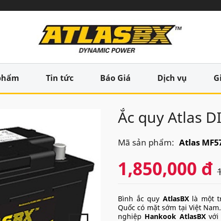
phẩm
Tin tức
Báo Giá
Dịch vụ
G
Ắc quy Atlas 
Mã sản phẩm:
Atlas MF5
1,850,000 đ
Bình ắc quy
AtlasBX
là một t
Quốc có mặt sớm tại Việt Nam
nghiệp
Hankook AtlasBX
với