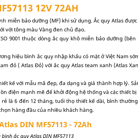
F57113 12V 72AH
ịnh miễn bảo dưỡng (MF) khi sử dụng. Ắc quy
Atlas được
iới với tông màu Vàng đen chủ đạo.
ISO 9001 thuộc dòng ắc quy khô miễn bảo dưỡng (bên tr
ương hiệu bình ắc quy nhập khẩu có mặt ở Việt Nam sớm
team đỏ ( Atlas Đỏ) với ắc quy Atlas team xanh (Atlas Xan
hiết kế với mẫu mã đẹp, đa dạng và giá thành hợp lý. S
guồn điện mạnh mẽ để khởi động hệ thống và các thiết bị
 rẻ là 6 đến 12 tháng, tuổi thọ thiết kế dài, bình thườn
 chọn hàng đầu của nhiều khách hàng.
 Atlas DIN MF57113 - 72Ah
ủa bình ắc quy Atlas DIN MF57113