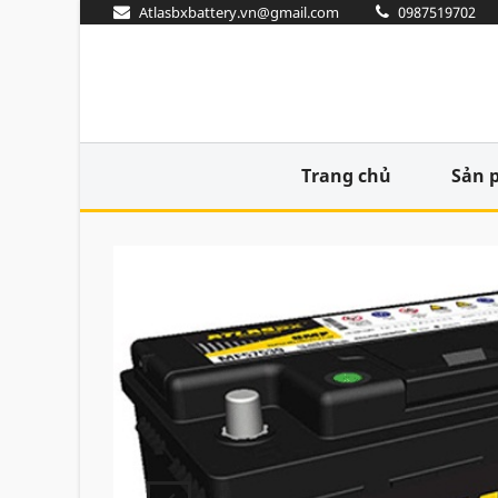
Atlasbxbattery.vn@gmail.com
0987519702
Trang chủ
Sản 