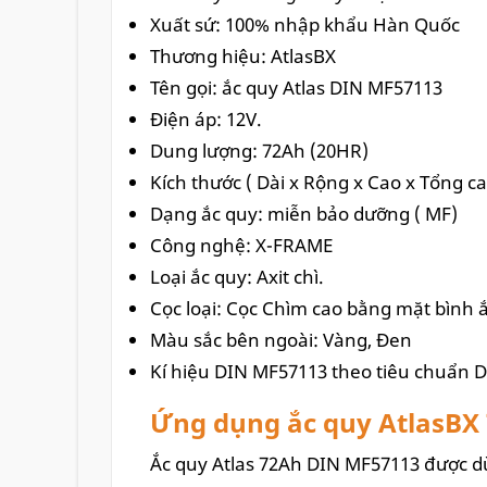
Xuất sứ: 100% nhập khẩu Hàn Quốc
Thương hiệu: AtlasBX
Tên gọi: ắc quy Atlas
DIN MF57113
Điện áp: 12V.
Dung lượng: 72Ah (20HR)
Kích thước ( Dài x Rộng x Cao x Tổng c
Dạng ắc quy: miễn bảo dưỡng ( MF)
Công nghệ: X-FRAME
Loại ắc quy: Axit chì.
Cọc loại: Cọc Chìm cao bằng mặt bình ắc
Màu sắc bên ngoài: Vàng, Đen
Kí hiệu DIN MF57113 theo tiêu chuẩn D
Ứng dụng ắc quy AtlasBX
Ắc quy Atlas 72Ah DIN MF57113 được dù