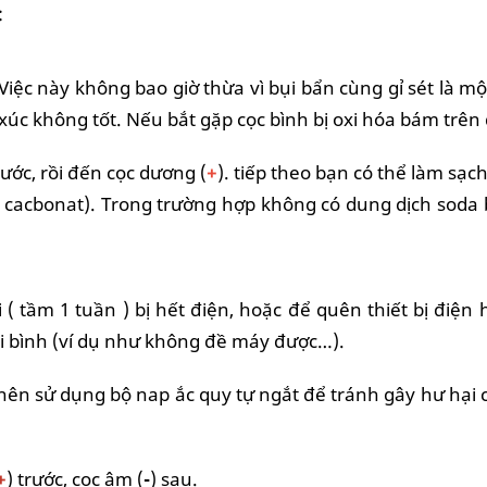
:
. Việc này không bao giờ thừa vì bụi bẩn cùng gỉ sét là
xúc không tốt. Nếu bắt gặp cọc bình bị oxi hóa bám trên 
trước, rồi đến cọc dương (
+
). tiếp theo bạn có thể làm sạc
 cacbonat). Trong trường hợp không có dung dịch soda 
 ( tầm 1 tuần ) bị hết điện, hoặc để quên thiết bị điệ
i bình (ví dụ như không đề máy được…).
ên sử dụng bộ nap ắc quy tự ngắt để tránh gây hư hại ch
+
) trước, cọc âm (
-
) sau.