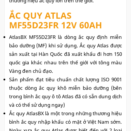
thương hiệu ắc quy lớn trên thế giới.
ẮC QUY
ATLAS
MF55D23FR 12V 60AH
AtlasBX
MF55D23FR
là dòng ắc quy định miễn
bảo dưỡng (MF) khi sử dụng. Ắc quy
Atlas được
sản xuất tại Hàn Quốc đã xuất khẩu đi hơn 150
quốc gia khác nhau trên thế giới với tông màu
Vàng đen chủ đạo.
Sản phẩm đạt tiêu chuẩn chất lượng ISO 9001
thuộc dòng ắc quy khô miễn bảo dưỡng (bên
trong bình ắc quy ô tô Atlas đã có sẵn dung dịch
và có thể sử dụng ngay)
Ắc quy AtlasBX là một trong những thương hiệu
bình ắc quy nhập khẩu có mặt ở Việt Nam sớm.
Ngày xưa ắc quy Atlas được biết đến với 2 loại