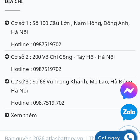
ĐỊA CHỈ
Cơ sở 1 : Số 100 Cầu Lớn , Nam Hồng, Đông Anh,
Hà Nội
Hotline : 0987519702
Cơ sở 2 : 200 Võ Chí Công - Tây Hồ - Hà Nội
Hotline : 0987519702
Cơ sở 3 : Số 66 Vũ Trọng Khánh, Mỗ Lao, Hà Đông,
Hà Nội
Hotline : 098.7519.702
Xem thêm
Bản quyền 2026 atlasbattery.vn | Thiết kế & phát
Gọi ngay