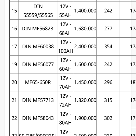
DIN
12V -
15
1.400.000
242
17
55559/55565
55AH
12V -
16
DIN MF56828
1.680.000
277
17
68AH
12V -
17
DIN MF60038
2.400.000
354
17
100AH
12V -
19
DIN MF56077
1.600.000
242
17
60AH
12V -
20
MF65-650R
1.450.000
296
18
70AH
12V -
21
DIN MF57713
1.820.000
315
17
72AH
12V -
22
DIN MF58043
1.900.000
302
17
80AH
12V -
23
SE Q85/90D23FL
2.500.000
230
17