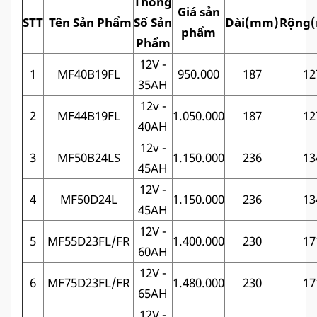
Thông
Giá sản
STT
Tên Sản Phẩm
Số Sản
Dài(mm)
Rộng
phẩm
Phẩm
12V -
1
MF40B19FL
950.000
187
12
35AH
12v -
2
MF44B19FL
1.050.000
187
12
40AH
12v -
3
MF50B24LS
1.150.000
236
13
45AH
12V -
4
MF50D24L
1.150.000
236
13
45AH
12V -
5
MF55D23FL/FR
1.400.000
230
17
60AH
12V -
6
MF75D23FL/FR
1.480.000
230
17
65AH
12V -