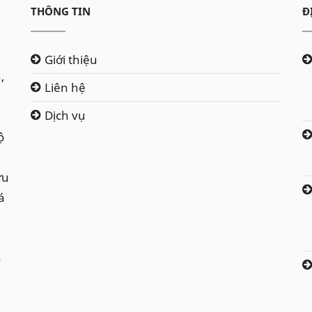
THÔNG TIN
Đ
Giới thiệu
,
Liên hệ
Dịch vụ
ộ
ứu
á
h