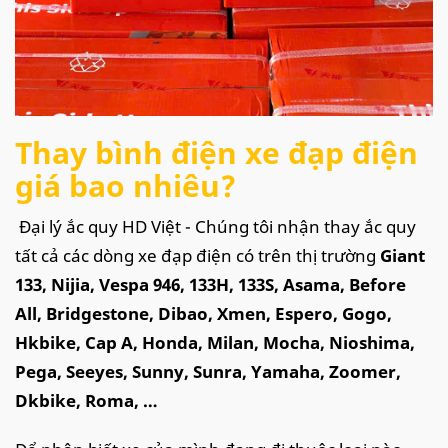
Thay bình điện xe đạp điện
giá bao nhiêu?
Đại lý ắc quy HD Việt - Chúng tôi nhận thay ắc quy
tất cả các dòng xe đạp điện có trên thị trường
Giant
133, Nijia, Vespa 946, 133H, 133S, Asama, Before
All, Bridgestone, Dibao, Xmen, Espero, Gogo,
Hkbike, Cap A, Honda, Milan, Mocha, Nioshima,
Pega, Seeyes, Sunny, Sunra, Yamaha, Zoomer,
Dkbike, Roma, …