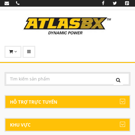
HỖ TRỢ TRỰC TUYẾN
KHU VỰC