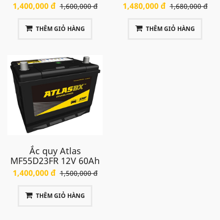
1,400,000 đ
1,480,000 đ
1,600,000 đ
1,680,000 đ
phải (R), có mã MF55D23R.
THÊM GIỎ HÀNG
THÊM GIỎ HÀNG
Tham khảo chi tiết về ắc quy Atlas MF55D23R dưới
đây
Ắc quy Atlas
MF55D23FR 12V 60Ah
1,400,000 đ
1,500,000 đ
THÊM GIỎ HÀNG