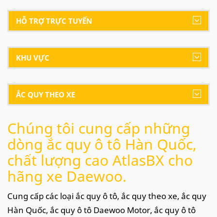
HỖ TRỢ TRỰC TUYẾN
KHU VỰC
ẮC QUY THEO XE
Chúng tôi cung cấp những
dòng ắc quy ô tô Hàn Quốc,
chất lượng cao AtlasBX cho
hãng xe Daewoo.
Cung cấp các loại ắc quy ô tô, ắc quy theo xe, ắc quy
Hàn Quốc, ắc quy ô tô Daewoo Motor, ắc quy ô tô