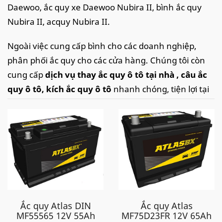
Daewoo, ắc quy xe Daewoo Nubira II, bình ắc quy
Nubira II, acquy Nubira II.
Ngoài việc cung cấp bình cho các doanh nghiệp,
phân phối ắc quy cho các cửa hàng. Chúng tôi còn
cung cấp
dịch vụ thay ắc quy ô tô tại nhà
, câu ắc
quy ô tô, kích ắc quy ô tô
nhanh chóng, tiện lợi tại
khắp các tỉnh thành tại Việt Nam như: Hà Nội,
Thanh Hoá, Ninh Bình, Hồ Chí Minh ( Tp.HCM), Đà
Nẵng, Hải Phòng, Vĩnh Phúc, Bắc Ninh, Bắc Giang,
Thái Nguyên,... với tốc độ nhanh chóng kịp thời và
dịch vụ chuyên nghiệp, chắc chắn sẽ làm hài lòng
quý khách.
Ắc quy cho xe Daewoo Nubira II
Ắc quy Atlas DIN
Ắc quy Atlas
MF55565 12V 55Ah
MF75D23FR 12V 65Ah
Xe Daewoo Nubira IIdùng bình ắc quy 12V - 60Ah cọc