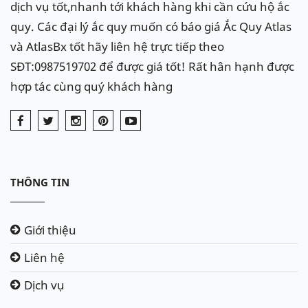
cao): 260 x 175 x 225mm.
dịch vụ tốt,nhanh tới khách hàng khi cần cứu hộ ắc
quy. Các đại lý ắc quy muốn có báo giá Ắc Quy Atlas
Đến với chúng tôi, đại lý ắc
và AtlasBx tốt hãy liên hệ trực tiếp theo
quy chuyên phân phối - bán buôn -
SĐT:0987519702 để được giá tốt! Rất hân hạnh được
bán lẻ các dòng sản phẩm ắc quy
hợp tác cùng quý khách hàng
của thương hiệu Atlas.
- Hỗ trợ lắp đặt tận nơi nhiều khu vực như : Hà Nội -
Hải Phòng - Đà Nẵng - TP.HCM - Vĩnh Phúc - Bắc
Ninh, Thái Nguyên, Nam Định...
THÔNG TIN
- Giao hàng toàn quốc.
- Giá cả cạnh tranh.
Giới thiệu
Hãy liên hệ: 0987519702 - Để được tư vấn miễn phí
Liên hệ
về các sản phẩm phù hợp với dòng xe Acura mà bạn
Dịch vụ
đang sử dụng.