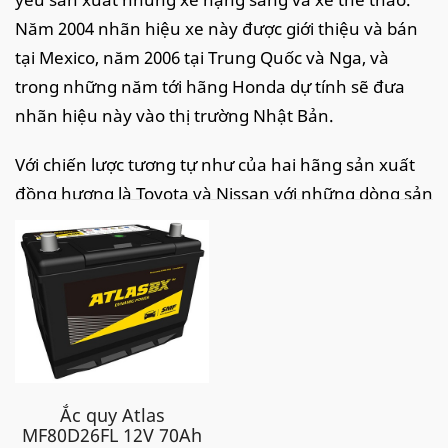
Năm 2004 nhãn hiệu xe này được giới thiệu và bán
tại Mexico, năm 2006 tại Trung Quốc và Nga, và
trong những năm tới hãng Honda dự tính sẽ đưa
nhãn hiệu này vào thị trường Nhật Bản.
Với chiến lược tương tự như của hai hãng sản xuất
đồng hương là Toyota và Nissan với những dòng sản
phẩm xe hạng sang là Lexus và Infiniti, hãng Honda
giới thiệu nhãn hiệu Acura để nhắm vào thị trường
xe cao cấp. Với chiến lược này các công ty mẹ sẽ tận
dụng những tài nguyên, công nghệ, và nhà máy
đang có nhưng tạo ra một sản phẩm với tên gọi
hoàn toàn mới.
Các dòng xe Acura ở Việt
Ắc quy Atlas
MF80D26FL 12V 70Ah