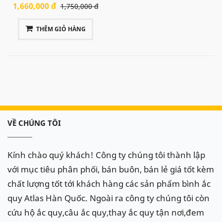
Nam
được trang bị ắc quy
1,660,000 đ
1,750,000 đ
dung lượng 70Ah hoặc 75Ah:
THÊM GIỎ HÀNG
Trong quá trình thay thế tuân thủ nguyên tắc tháo
lắp bình ắc quy: tháo cực Dương (
+
) trước cực Âm
sau (
–
), lắp cực Dương trước Âm sau. Tránh để cờ lê
chạm 2 đầu cực.
Việc thay ắc quy ngoài việc để ý đến các thông số
như Ah (dung lượng) và CCA (dòng khởi động nguội)
VỀ CHÚNG TÔI
chúng ta còn phải để ý đến kích thước bình ắc quy,
chế độ bảo hành, dịch vụ hậu mãi của đại lý,...
Vị trí ắc quy xe Acura thường nằm trong khoang
Kính chào quý khách! Công ty chúng tôi thành lập
động cơ thẳng ghế lái ( bên trái ), gần két nước, bạn
với mục tiêu phân phối, bán buôn, bán lẻ giá tốt kèm
chỉ cần mở nắp cabo xe lên là nhìn thấy.
chất lượng tốt tới khách hàng các sản phẩm bình ắc
Xe Acura sử dụng ắc quy Atlas Dung lượng 70Ah mã
quy Atlas Hàn Quốc. Ngoài ra công ty chúng tôi còn
bình MF 80D26L, kích thước ắc quy ( dài x rộng x
cứu hộ ắc quy,câu ắc quy,thay ắc quy tận nơi,đem