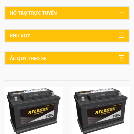
HỖ TRỢ TRỰC TUYẾN
KHU VỰC
ẮC QUY THEO XE