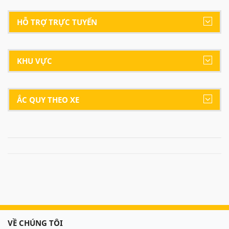
HỖ TRỢ TRỰC TUYẾN
KHU VỰC
ẮC QUY THEO XE
VỀ CHÚNG TÔI