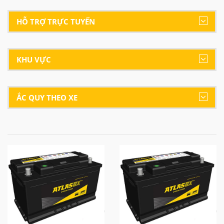
HỖ TRỢ TRỰC TUYẾN
KHU VỰC
ẮC QUY THEO XE