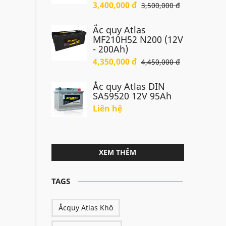
3,400,000 đ
3,500,000 đ
Ắc quy Atlas
MF210H52 N200 (12V
- 200Ah)
4,350,000 đ
4,450,000 đ
Ắc quy Atlas DIN
SA59520 12V 95Ah
Liên hệ
XEM THÊM
TAGS
Ắcquy Atlas Khô