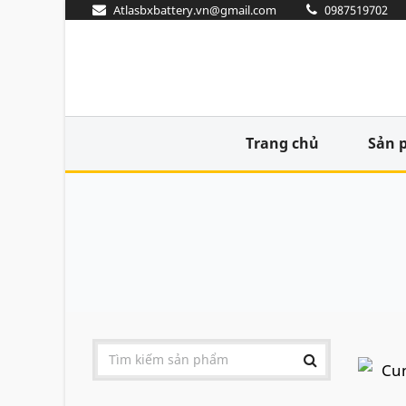
Atlasbxbattery.vn@gmail.com
0987519702
Trang chủ
Sản 