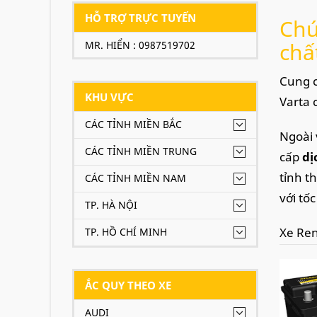
HỖ TRỢ TRỰC TUYẾN
Chú
chấ
MR. HIỂN : 0987519702
Cung c
KHU VỰC
Varta 
CÁC TỈNH MIỀN BẮC
Ngoài 
CÁC TỈNH MIỀN TRUNG
cấp
dị
tỉnh t
CÁC TỈNH MIỀN NAM
với tố
TP. HÀ NỘI
Xe Ren
TP. HỒ CHÍ MINH
ẮC QUY THEO XE
AUDI