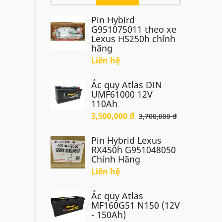
Pin Hybird
G951075011 theo xe
Lexus HS250h chính
hãng
Liên hệ
Ắc quy Atlas DIN
UMF61000 12V
110Ah
3,500,000 đ
3,700,000 đ
Pin Hybrid Lexus
RX450h G951048050
Chính Hãng
Liên hệ
Ắc quy Atlas
MF160G51 N150 (12V
- 150Ah)