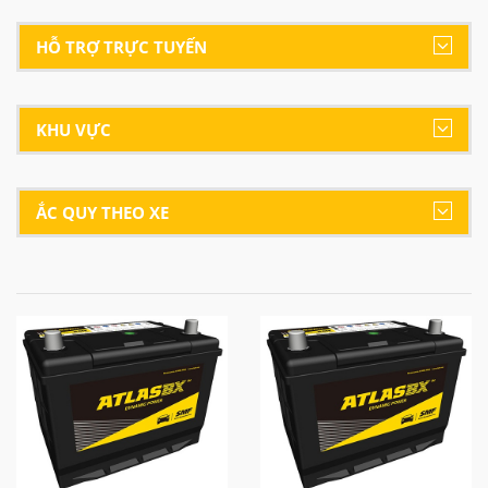
HỖ TRỢ TRỰC TUYẾN
KHU VỰC
ẮC QUY THEO XE