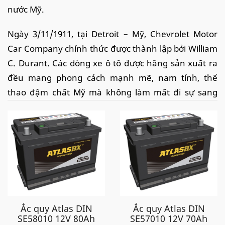
nước Mỹ.
Ngày 3/11/1911, tại Detroit – Mỹ, Chevrolet Motor
Car Company chính thức được thành lập bởi William
C. Durant. Các dòng xe ô tô được hãng sản xuất ra
đều mang phong cách mạnh mẽ, nam tính, thể
thao đậm chất Mỹ mà không làm mất đi sự sang
trọng và đẳng cấp. Chính vì vậy mà Chevrolet đã trở
thành đối thủ nặng ký của Ford tại quê nhà.
Đến nay, thương hiệu xe Chevrolet đã có mặt tại 140
quốc gia trên toàn thế giới và có cơ sở sản xuất xe ở
34 quốc gia, trong đó có Việt Nam.
Ắc quy cho xe Chevrolet
Ắc quy Atlas DIN
Ắc quy Atlas DIN
SE58010 12V 80Ah
SE57010 12V 70Ah
Đến với chúng tôi, đại lý ắc quy chuyên phân phối -