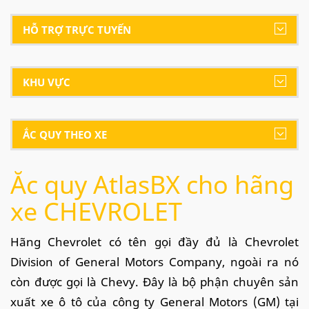
HỖ TRỢ TRỰC TUYẾN
KHU VỰC
ẮC QUY THEO XE
Ắc quy AtlasBX cho hãng
xe CHEVROLET
Hãng Chevrolet có tên gọi đầy đủ là Chevrolet
Division of General Motors Company, ngoài ra nó
còn được gọi là Chevy. Đây là bộ phận chuyên sản
xuất xe ô tô của công ty General Motors (GM) tại