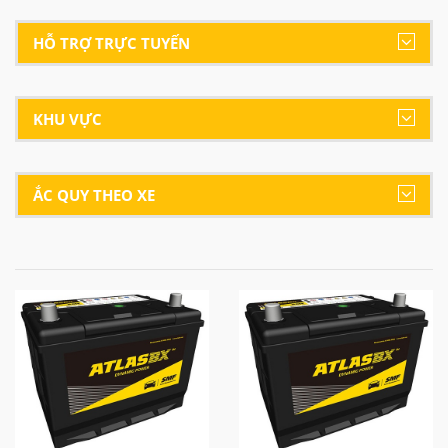
HỖ TRỢ TRỰC TUYẾN
KHU VỰC
ẮC QUY THEO XE