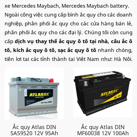
xe
Mercedes Maybach
,
Mercedes Maybach
battery.
Ngoài công việc cung cấp bình ắc quy cho các doanh
nghiệp, phân phối ắc quy cho các cửa hàng bán lẻ,
phân phối ắc quy cho các đại lý.
Chúng tôi còn cung
cấp
dịch vụ thay thế ắc quy ô tô tại nhà
, câu ắc ô
tô, kích ắc quy ô tô, sạc ắc quy ô tô
nhanh chóng,
tiện lợi tại các tỉnh thành tại Việt Nam như: Hà Nội,
Thanh Hóa, Ninh Bình, thành phố Hồ Chí Minh, Đà
Nẵng, Hải Phòng, Tp.HCM, Vĩnh Phúc, Thái Nguyên,
Bắc Ninh, Bắc Giang,... với tốc độ nhanh chóng, dịch
vụ chuyên nghiệp, thao tác thay chuẩn chỉ, cùng
chế độ chăm sóc khách hàng sau bán hàng tốt, chắc
chắn sẽ làm hài lòng quý khách.
Tất cả các xe của hãng Mercedes - Benz phân phối ở
Ắc quy Atlas DIN
Ắc quy Atlas DIN
thị trường Việt Nam, đều được trang bị ắc quy theo
SA59520 12V 95Ah
MF60038 12V 100Ah