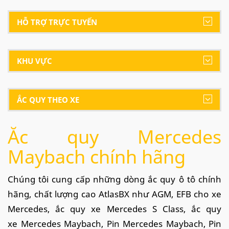
HỖ TRỢ TRỰC TUYẾN
KHU VỰC
ẮC QUY THEO XE
Ắc quy Mercedes
Maybach chính hãng
Chúng tôi cung cấp những dòng ắc quy ô tô chính
hãng, chất lượng cao AtlasBX như AGM, EFB cho xe
Mercedes
, ắc quy xe
Mercedes S Class
, ắc quy
xe
Mercedes Maybach,
Pin
Mercedes Maybach
, Pin