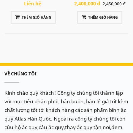
xe là bình Varta AGM, bình cọc chìm ( cọc cao bằng
Liên hệ
2,400,000 đ
2,450,000 đ
mặt bình ắc quy ). Atlas có những sản phẩm ắc quy
THÊM GIỎ HÀNG
THÊM GIỎ HÀNG
thay thế bình theo xe Mercedes Benz với chất lượng
tốt, đi kèm giá cả phải chăng (
giá rẻ rất nhiều so với
trong hãng mà vẫn đảm bảo được chất lượng
) được
khách hàng tin dùng, sử dụng và lựa chọn thay thế
cho xe khi ắc quy bị hỏng.
Theo khuyến cáo của nhà sản xuất nên thay thế các
VỀ CHÚNG TÔI
sản phẩm AGM bằng AGM để đảm bảo chất lượng
cũng như ổn định trong quá trình vận hành.
Kính chào quý khách! Công ty chúng tôi thành lập
Xe Mercedes Maybach được
với mục tiêu phân phối, bán buôn, bán lẻ giá tốt kèm
trang bị ắc quy AGM loại DIN
chất lượng tốt tới khách hàng các sản phẩm bình ắc
( bình cọc chìm, cọc cao bằng
quy Atlas Hàn Quốc. Ngoài ra công ty chúng tôi còn
mặt ắc quy):
cứu hộ ắc quy,câu ắc quy,thay ắc quy tận nơi,đem