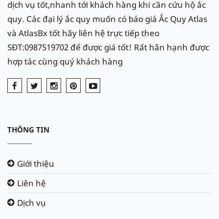
dịch vụ tốt,nhanh tới khách hàng khi cần cứu hộ ắc
Đối với tất cả các xe do hãng Mercedes sản xuất khi
quy. Các đại lý ắc quy muốn có báo giá Ắc Quy Atlas
ắc quy yếu, sẽ có cảnh báo trên bảng đồng hồ taplo:
và AtlasBx tốt hãy liên hệ trực tiếp theo
" Stop Vehicle Leave engine running hoặc Stop
SĐT:0987519702 để được giá tốt! Rất hân hạnh được
vehicle See Owner's Manual ".
hợp tác cùng quý khách hàng
Trong quá trình thay thế tuân thủ nguyên tắc tháo
lắp bình ắc quy: tháo cực Dương (
+
) trước cực Âm
sau (
–
), lắp cực Dương trước Âm sau. Tránh để cờ lê
chạm 2 đầu cực. Bình ắc quy Maybach ở vị trí cốp
THÔNG TIN
sau, nằm gần lốp dự phòng của xe.
Việc thay ắc quy ngoài việc để ý đến các thông số
Giới thiệu
như Ah (dung lượng) và CCA (dòng khởi động nguội)
Liên hệ
chúng ta còn phải để ý đến kích thước bình ắc quy,
Dịch vụ
chế độ bảo hành, dịch vụ hậu mãi của đại lý,...