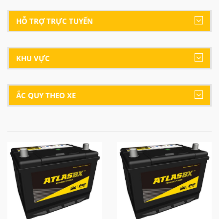
HỖ TRỢ TRỰC TUYẾN
KHU VỰC
ẮC QUY THEO XE