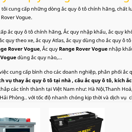
tôi cung cấp những dòng ắc quy ô tô chính hãng, chất l
 Rover Vogue.
ấp ắc quy ô tô chính hãng, Ắc quy nhập khẩu, ắc quy khô,
ắc quy theo xe, ắc quy Atlas, ắc quy dùng cho ắc quy ô t
ge Rover Vogue
, Ắc quy
Range Rover Vogue
nhập khẩ
 Vogue
dùng ắc quy nào,...
việc cung cấp bình cho các doanh nghiệp, phân phối ắc 
ch vụ thay ắc quy ô tô tại nhà
, câu ắc quy ô tô, kích 
i khắp các tỉnh thành tại Việt Nam như: Hà Nội,Thanh Ho
Hải Phòng.. với tốc độ nhanh chóng kịp thời và dịch vụ 
hách
ge Rover Vogue thay bình ắc qu