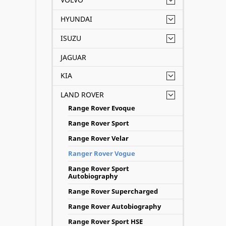
quy du
HYUNDAI
thống 
ISUZU
Mức gi
JAGUAR
KIA
Tùy th
quy ch
LAND ROVER
hồi bì
Range Rover Evoque
được A
Range Rover Sport
Range Rover Velar
Khi th
Ranger Rover Vogue
Range Rover Sport
- Tron
Autobiography
sau (
Range Rover Supercharged
hệ thố
Range Rover Autobiography
Range Rover Sport HSE
- Việc