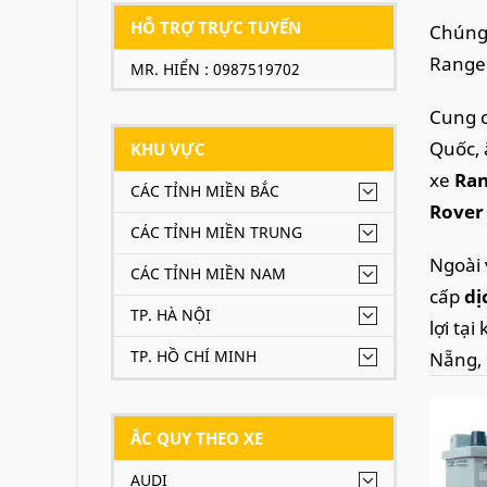
HỖ TRỢ TRỰC TUYẾN
Chúng 
Range
MR. HIỂN : 0987519702
Cung c
Quốc, 
KHU VỰC
xe
Ran
CÁC TỈNH MIỀN BẮC
Rover
CÁC TỈNH MIỀN TRUNG
Ngoài 
CÁC TỈNH MIỀN NAM
cấp
dị
TP. HÀ NỘI
lợi tạ
TP. HỒ CHÍ MINH
Nẵng, 
quý k
Ran
ẮC QUY THEO XE
AUDI