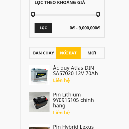
LỌC THEO KHOẢNG GIÁ
LỌC
BÁN CHẠY
NỔI BẬT
MỚI
Ắc quy Atlas DIN
SA57020 12V 70Ah
Liên hệ
Pin Lithium
9Y0915105 chính
hãng
Liên hệ
Pin Hybrid Lexus