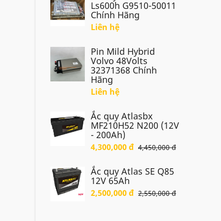
Ls600h G9510-50011
Chính Hãng
Liên hệ
Pin Mild Hybrid
Volvo 48Volts
32371368 Chính
Hãng
Liên hệ
Ắc quy Atlasbx
MF210H52 N200 (12V
- 200Ah)
4,300,000 đ
4,450,000 đ
Ắc quy Atlas SE Q85
12V 65Ah
2,500,000 đ
2,550,000 đ