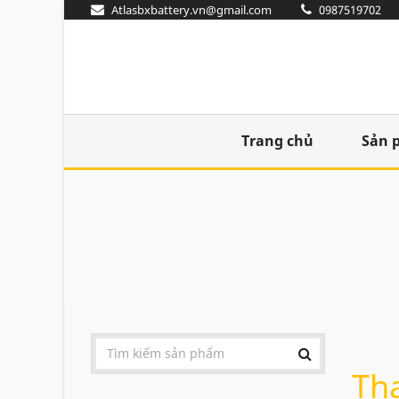
Atlasbxbattery.vn@gmail.com
0987519702
Trang chủ
Sản 
Th