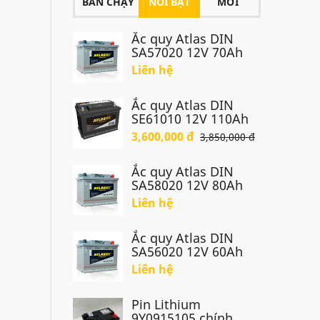
BÁN CHẠY
NỔI BẬT
MỚI
Ắc quy Atlas DIN
SA57020 12V 70Ah
Liên hệ
Ắc quy Atlas DIN
SE61010 12V 110Ah
3,600,000 đ
3,850,000 đ
Ắc quy Atlas DIN
SA58020 12V 80Ah
Liên hệ
Ắc quy Atlas DIN
SA56020 12V 60Ah
Liên hệ
Pin Lithium
9Y0915105 chính