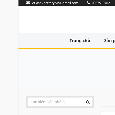
Atlasbxbattery.vn@gmail.com
0987519702
Trang chủ
Sản 