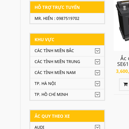
HỖ TRỢ TRỰC TUYẾN
MR. HIỂN : 0987519702
KHU VỰC
CÁC TỈNH MIỀN BẮC
Ắc 
CÁC TỈNH MIỀN TRUNG
SE61
3,600
CÁC TỈNH MIỀN NAM
TP. HÀ NỘI
TP. HỒ CHÍ MINH
ẮC QUY THEO XE
AUDI