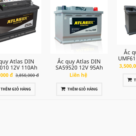
Ắc q
UMF61
quy Atlas DIN
Ắc quy Atlas DIN
3,500,
010 12V 110Ah
SA59520 12V 95Ah
,000 đ
Liên hệ
3,850,000 đ
THÊM GIỎ HÀNG
THÊM GIỎ HÀNG