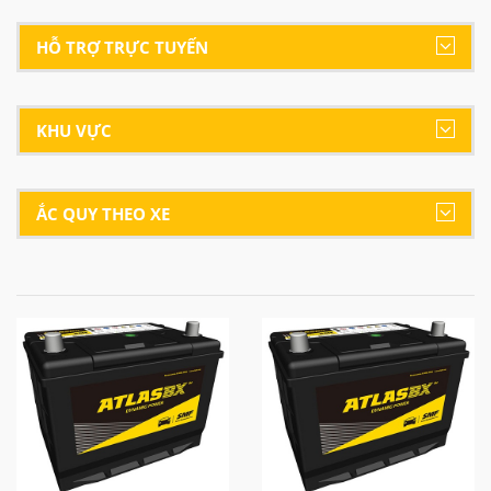
HỖ TRỢ TRỰC TUYẾN
KHU VỰC
ẮC QUY THEO XE