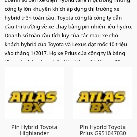
công ty lớn khuyến khích áp dụng thị trường xe
hybrid trên toàn cầu. Toyota cũng là công ty dẫn
đầu thị trường về xe chạy bằng pin nhiên liệu hydro.
Doanh số toàn cầu tích lũy của các mẫu xe chở
khách hybrid của Toyota và Lexus đạt mốc 10 triệu
vào tháng 1/2017. Họ xe Prius của công ty là bảng
tên xe lai bán chạy thế giới với hơn 6 triệu xe đã
được bán trên toàn thế giới tính đến tháng 1 năm
2017.
Công ty được thành lập bởi Toyoda Kiichiro vào năm
1937, như một công ty con của công ty Toyota
Industries của cha mình để tạo ra ô tô.
Ắc quy cho xe Toyota:
Pin Hybrid Toyota
Pin Hybrid Toyota
Highlander
Prius G951047030