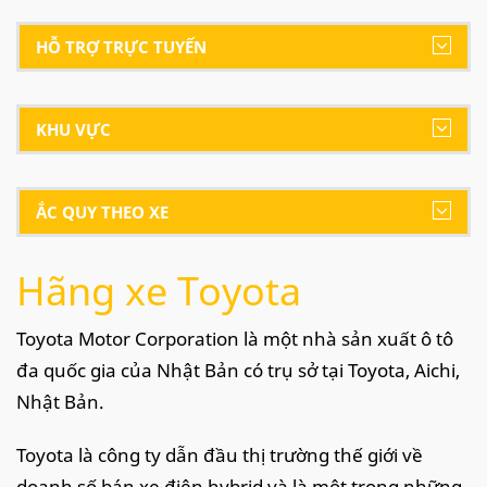
HỖ TRỢ TRỰC TUYẾN
KHU VỰC
ẮC QUY THEO XE
Hãng xe Toyota
Toyota Motor Corporation là một nhà sản xuất ô tô
đa quốc gia của Nhật Bản có trụ sở tại Toyota, Aichi,
Nhật Bản.
Toyota là công ty dẫn đầu thị trường thế giới về
doanh số bán xe điện hybrid và là một trong những