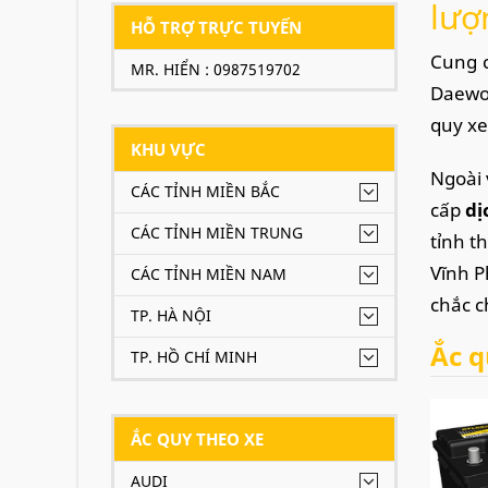
lượ
HỖ TRỢ TRỰC TUYẾN
Cung c
MR. HIỂN : 0987519702
Daewoo
quy xe
KHU VỰC
Ngoài 
CÁC TỈNH MIỀN BẮC
cấp
dị
CÁC TỈNH MIỀN TRUNG
tỉnh t
Vĩnh P
CÁC TỈNH MIỀN NAM
chắc c
TP. HÀ NỘI
Ắc q
TP. HỒ CHÍ MINH
Ắc quy
bằng m
ẮC QUY THEO XE
DIN M
AUDI