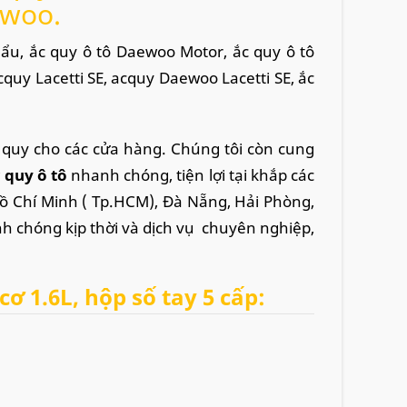
ewoo.
hẩu, ắc quy ô tô Daewoo Motor, ắc quy ô tô
cquy Lacetti SE, acquy Daewoo Lacetti SE, ắc
 quy cho các cửa hàng. Chúng tôi còn cung
c quy ô tô
nhanh chóng, tiện lợi tại khắp các
Hồ Chí Minh ( Tp.HCM), Đà Nẵng, Hải Phòng,
nh chóng kịp thời và dịch vụ chuyên nghiệp,
ơ 1.6L, hộp số tay 5 cấp:
8Ah hoặc 72Ah, bình DIN ( cọc thụt, cọc cao
7 x 175 x 175mm, mã bình Atlas DIN MF56828,