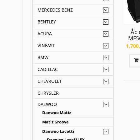
Tham k
MERCEDES BENZ
BENTLEY
Ắc 
ACURA
MF5
VINFAST
1,700
BMW
CADILLAC
CHEVROLET
CHRYSLER
DAEWOO
Daewoo Matiz
Matiz Groove
Daewoo Lacetti
Daewoo Lacetti EX