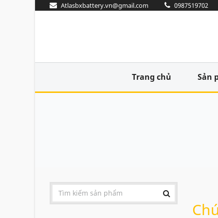
Atlasbxbattery.vn@gmail.com
0987519702
Trang chủ
Sản 
Chú