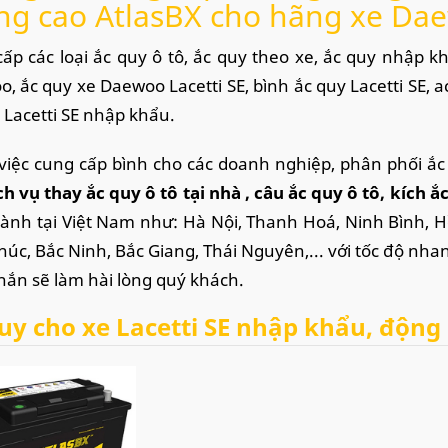
ng cao AtlasBX cho hãng xe Da
ấp các loại ắc quy ô tô, ắc quy theo xe, ắc quy nhập k
, ắc quy xe Daewoo Lacetti SE, bình ắc quy Lacetti SE, a
 Lacetti SE nhập khẩu.
việc cung cấp bình cho các doanh nghiệp, phân phối ắc
ch vụ thay ắc quy ô tô tại nhà
, câu ắc quy ô tô, kích ắ
hành tại Việt Nam như: Hà Nội, Thanh Hoá, Ninh Bình, 
húc, Bắc Ninh, Bắc Giang, Thái Nguyên,... với tốc độ nha
hắn sẽ làm hài lòng quý khách.
uy cho xe Lacetti SE nhập khẩu, động c
 xe Daewoo Lacetti SE, sử dụng bình ắc quy dung lượng 6
ặt bình ắc quy), kích thước bình (dài x rộng x cao): 27
F57113.