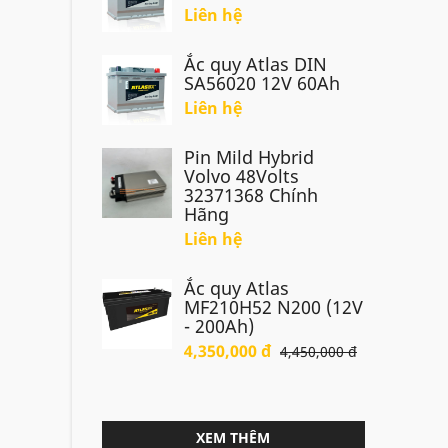
Liên hệ
Ắc quy Atlas DIN
SA56020 12V 60Ah
Liên hệ
Pin Mild Hybrid
Volvo 48Volts
32371368 Chính
Hãng
Liên hệ
Ắc quy Atlas
MF210H52 N200 (12V
- 200Ah)
4,350,000 đ
4,450,000 đ
XEM THÊM