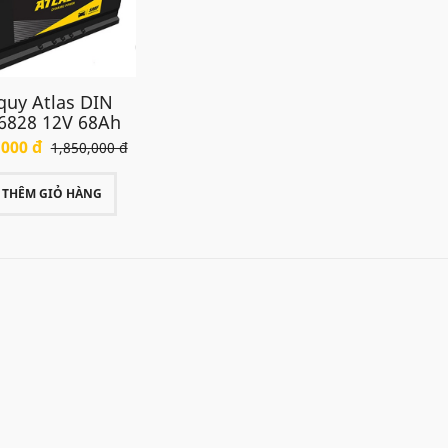
hảo chi tiết các bình ắc quy Atlas cho xe Lacetti SE dưới 
quy Atlas DIN
6828 12V 68Ah
,000 đ
1,850,000 đ
THÊM GIỎ HÀNG