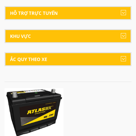
HỖ TRỢ TRỰC TUYẾN
KHU VỰC
ẮC QUY THEO XE