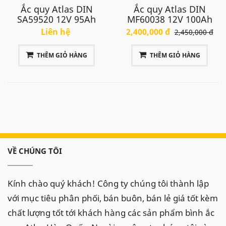
Ắc quy Atlas DIN
Ắc quy Atlas DIN
chóng, tiện lợi tại khắp các tỉnh thành tại Việt Nam
SA59520 12V 95Ah
MF60038 12V 100Ah
như: Hà Nội,Thanh Hoá, Ninh Bình, thành phố Hồ
Liên hệ
2,400,000 đ
2,450,000 đ
Chí Minh, Đà Nẵng, Hải Phòng.. với tốc độ nhanh
chóng kịp thời và dịch vụ chuyên nghiệp, chắc chắn
THÊM GIỎ HÀNG
THÊM GIỎ HÀNG
sẽ làm hài lòng quý khách
Range Rover Supercharged
thay bình ắc quy nào? giá
bao nhiêu?
Ắc quy của xe Range Rover Supercharged không
VỀ CHÚNG TÔI
phải bền vĩnh cửu mà có tuổi thọ định. Trung bình
ắc quy theo xe cần thay thế sau 3 năm sử dụng, thời
Kính chào quý khách! Công ty chúng tôi thành lập
gian thường hay phải thay ắc quy là vào mua đông,
với mục tiêu phân phối, bán buôn, bán lẻ giá tốt kèm
thời tiết lạnh hoặc khi gặp các hiện tượng ắc quy yếu
chất lượng tốt tới khách hàng các sản phẩm bình ắc
như đề tạch tạch, đèn báo yếu ắc quy sáng trên