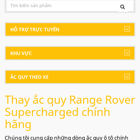
HỖ TRỢ TRỰC TUYẾN
KHU VỰC
ẮC QUY THEO XE
Thay ắc quy Range Rover
Supercharged chính
hãng
Chúng tôi cung cấp những dòng ắc quy ô tô chính