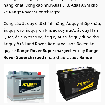
hãng, chất lượng cao như Atlas EFB, Atlas AGM cho
xe Range Rover Supercharged.
Cung cấp ắc quy ô tô chính hãng, Ắc quy nhập khẩu,
ắc quy khô, ắc quy kín khí, ắc quy nước, ắc quy Hàn
Quốc, ắc quy theo xe, ắc quy Atlas, ắc quy dùng cho
ắc quy ô tô Land Rover, ắc quy xe Land Rover, ắc
quy xe
Range Rover Supercharged
, Ắc quy
Range
Rover Supercharged
nhập khẩu, acquy
Range
Rover Supercharged
,
Range Rover
Supercharged
dùng ắc quy nào,...
Ngoài việc cung cấp bình cho các doanh nghiệp,
phân phối ắc quy cho các cửa hàng. Chúng tôi còn
cung cấp
dịch vụ thay ắc quy ô tô tại nhà
, câu ắc
quy ô tô, kích ắc quy ô tô Range Rover
nhanh