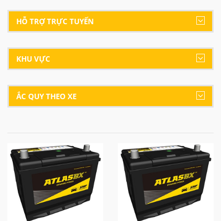
HỖ TRỢ TRỰC TUYẾN
KHU VỰC
ẮC QUY THEO XE