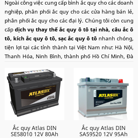
Ngoài công việc cung cấp bình ắc quy cho các doanh
nghiệp, phân phối ắc quy cho các cửa hàng bán lẻ,
phân phối ắc quy cho các đại lý.
Chúng tôi còn cung
cấp
dịch vụ thay thế ắc quy ô tô tại nhà
, câu ắc ô
tô, kích ắc quy ô tô, sạc ắc quy ô tô
nhanh chóng,
tiện lợi tại các tỉnh thành tại Việt Nam như: Hà Nội,
Thanh Hóa, Ninh Bình, thành phố Hồ Chí Minh, Đà
Nẵng, Hải Phòng, Tp.HCM, Vĩnh Phúc, Thái Nguyên,
Bắc Ninh, Bắc Giang,... với tốc độ nhanh chóng, dịch
vụ chuyên nghiệp, thao tác thay chuẩn chỉ, cùng
chế độ chăm sóc khách hàng sau bán hàng tốt, chắc
chắn sẽ làm hài lòng quý khách.
Tất cả các xe của hãng Mercedes - Benz phân phối ở
thị trường Việt Nam, đều được trang bị ắc quy theo
xe là bình Varta AGM, bình cọc chìm ( cọc cao bằng
Ắc quy Atlas DIN
Ắc quy Atlas DIN
SE58010 12V 80Ah
SA59520 12V 95Ah
mặt bình ắc quy ). Atlas có những sản phẩm ắc quy