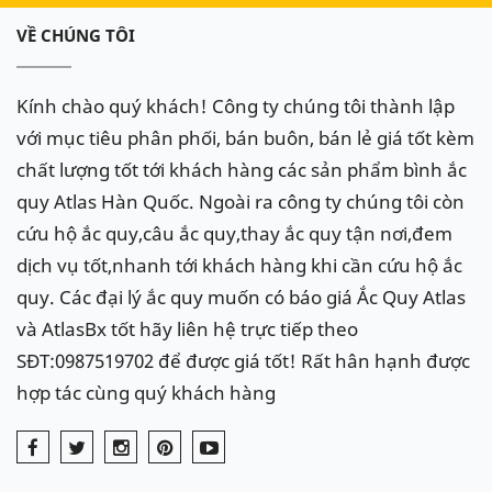
thế bằng bình 100Ah mã DIN MF60038.
VỀ CHÚNG TÔI
Xe Mercedes E280 sử dụng acquy phụ loại 12V - 12Ah,
mã A0009829308, ắc quy Eco thực hiện chức năng Star
Kính chào quý khách! Công ty chúng tôi thành lập
Stop của xe khi dừng đỗ ( tự động khởi động lại xe khi
với mục tiêu phân phối, bán buôn, bán lẻ giá tốt kèm
chờ đèn xanh đỏ).
chất lượng tốt tới khách hàng các sản phẩm bình ắc
quy Atlas Hàn Quốc. Ngoài ra công ty chúng tôi còn
Các mã bình thay thế cho xe Mercedes E280 tham
cứu hộ ắc quy,câu ắc quy,thay ắc quy tận nơi,đem
khảo dưới đây:
dịch vụ tốt,nhanh tới khách hàng khi cần cứu hộ ắc
quy. Các đại lý ắc quy muốn có báo giá Ắc Quy Atlas
và AtlasBx tốt hãy liên hệ trực tiếp theo
SĐT:0987519702 để được giá tốt! Rất hân hạnh được
hợp tác cùng quý khách hàng