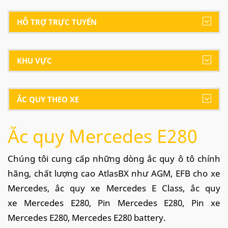
HỖ TRỢ TRỰC TUYẾN
KHU VỰC
ẮC QUY THEO XE
Ắc quy Mercedes E280
Chúng tôi cung cấp những dòng ắc quy ô tô chính
hãng, chất lượng cao AtlasBX như AGM, EFB cho xe
Mercedes
, ắc quy xe
Mercedes E Class
, ắc quy
xe
Mercedes E280,
Pin
Mercedes E280
, Pin xe
Mercedes E280
,
Mercedes E280
battery.