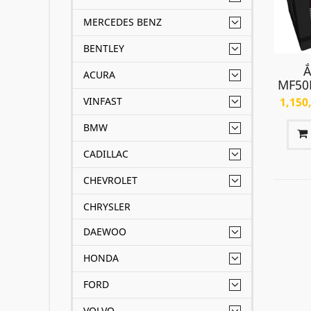
MERCEDES BENZ
BENTLEY
Ắ
ACURA
MF50
VINFAST
1,150
BMW
CADILLAC
CHEVROLET
CHRYSLER
DAEWOO
HONDA
FORD
VOLVO