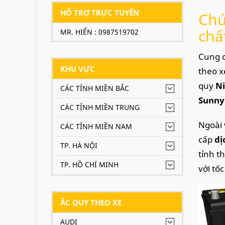
HỖ TRỢ TRỰC TUYẾN
Chú
chấ
MR. HIỂN : 0987519702
Cung c
KHU VỰC
theo x
quy
Ni
CÁC TỈNH MIỀN BẮC
Sunny 
CÁC TỈNH MIỀN TRUNG
Ngoài 
CÁC TỈNH MIỀN NAM
cấp
dị
TP. HÀ NỘI
tỉnh t
TP. HỒ CHÍ MINH
với tố
Xe
Nis
ẮC QUY THEO XE
AUDI