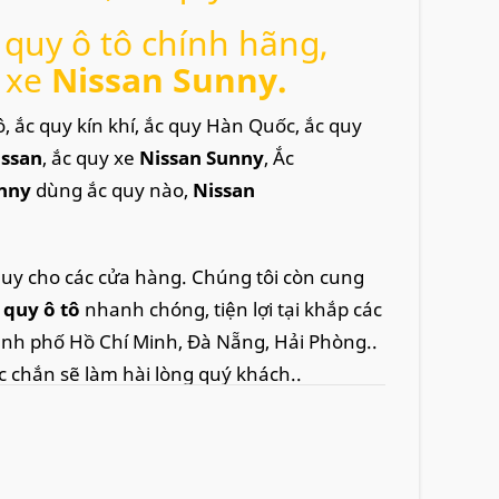
quy ô tô chính hãng,
 xe
Nissan Sunny.
, ắc quy kín khí, ắc quy Hàn Quốc, ắc quy
issan
, ắc quy xe
Nissan Sunny
, Ắc
unny
dùng ắc quy nào,
Nissan
quy cho các cửa hàng. Chúng tôi còn cung
c quy ô tô
nhanh chóng, tiện lợi tại khắp các
ành phố Hồ Chí Minh, Đà Nẵng, Hải Phòng..
c chắn sẽ làm hài lòng quý khách..
2V - 50Ah, mã bình 65B24L