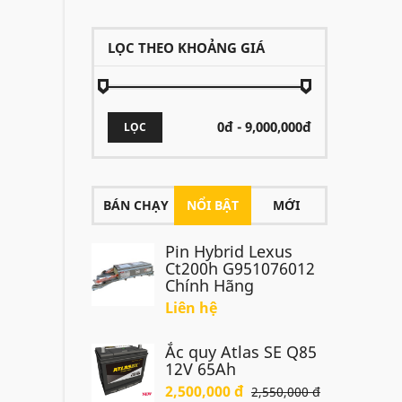
LỌC THEO KHOẢNG GIÁ
LỌC
BÁN CHẠY
NỔI BẬT
MỚI
Pin Hybrid Lexus
Ct200h G951076012
Chính Hãng
Liên hệ
Ắc quy Atlas SE Q85
12V 65Ah
2,500,000 đ
2,550,000 đ