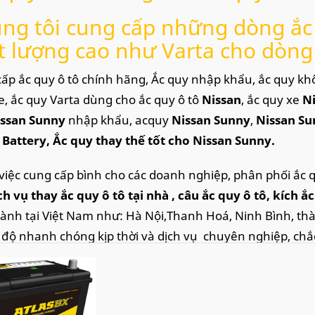
ng tôi cung cấp những dòng ắc 
t lượng cao như Varta cho dòng
ấp ắc quy ô tô chính hãng, Ắc quy nhập khẩu, ắc quy khô
e, ắc quy Varta dùng cho ắc quy ô tô
Nissan
, ắc quy xe
N
ssan Sunny
nhập khẩu, acquy
Nissan Sunny
,
Nissan S
Battery, Ắc quy thay thế tốt cho Nissan Sunny.
việc cung cấp bình cho các doanh nghiệp, phân phối ắc 
ch vụ thay ắc quy ô tô tại nhà
, câu ắc quy ô tô, kích ắ
hành tại Việt Nam như: Hà Nội,Thanh Hoá, Ninh Bình, th
c độ nhanh chóng kịp thời và dịch vụ chuyên nghiệp, chắ
san Sunny
sử dụng ắc quy dung lượng 12V - 45Ah hoặc 1