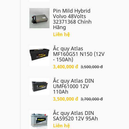
Pin Mild Hybrid
Volvo 48Volts
32371368 Chính
Hãng
Liên hệ
Ắc quy Atlas
MF160G51 N150 (12V
- 150Ah)
3,400,000 đ
3,500,000 đ
Ắc quy Atlas DIN
UMF61000 12V
110Ah
3,500,000 đ
3,700,000 đ
Ắc quy Atlas DIN
SA59520 12V 95Ah
Liên hệ