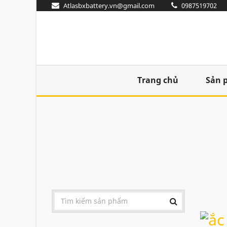
Atlasbxbattery.vn@gmail.com
0987519702
Trang chủ
Sản 