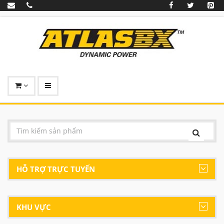
HỖ TRỢ TRỰC TUYẾN
KHU VỰC