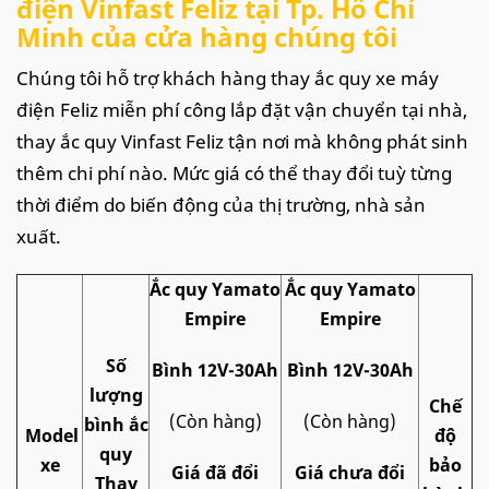
điện Vinfast Feliz tại Tp. Hồ Chí
Minh của cửa hàng chúng tôi
Chúng tôi hỗ trợ khách hàng thay ắc quy xe máy
điện Feliz miễn phí công lắp đặt vận chuyển tại nhà,
thay ắc quy Vinfast Feliz tận nơi mà không phát sinh
thêm chi phí nào. Mức giá có thể thay đổi tuỳ từng
thời điểm do biến động của thị trường, nhà sản
xuất.
Ắc quy Yamato
Ắc quy Yamato
Empire
Empire
Số
Bình 12V-30Ah
Bình 12V-30Ah
lượng
Chế
(Còn hàng)
(Còn hàng)
bình ắc
Model
độ
quy
xe
bảo
Giá đã đổi
Giá chưa đổi
Thay