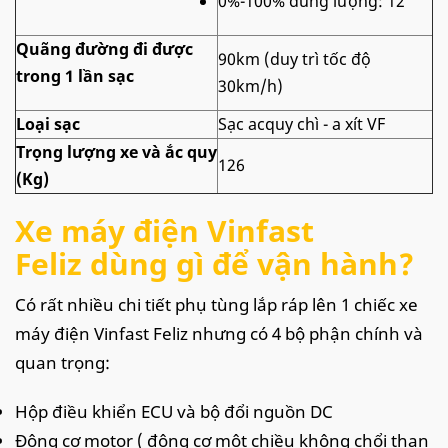
0%-100% dung lượng: 12
Quãng đường đi được
90km (duy trì tốc độ
trong 1 lần sạc
30km/h)
Loại sạc
Sạc acquy chì - a xít VF
Trọng lượng xe và ắc quy
126
(Kg)
Xe máy điện Vinfast
Feliz dùng gì để vận hành?
Có rất nhiều chi tiết phụ tùng lắp ráp lên 1 chiếc xe
máy điện Vinfast Feliz nhưng có 4 bộ phận chính và
quan trọng:
Hộp điều khiển ECU và bộ đổi nguồn DC
Động cơ motor ( động cơ một chiều không chổi than