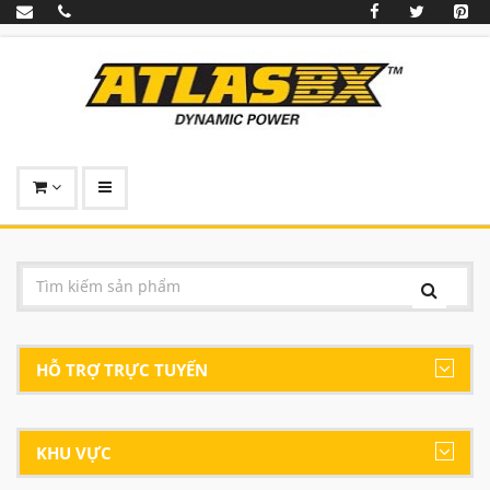
HỖ TRỢ TRỰC TUYẾN
KHU VỰC