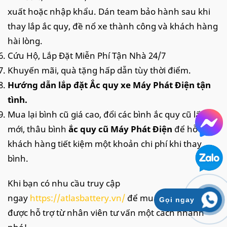
xuất hoặc nhập khẩu. Dán team bảo hành sau khi
thay lắp ắc quy, đề nổ xe thành công và khách hàng
hài lòng.
Cứu Hộ, Lắp Đặt Miễn Phí Tận Nhà 24/7
Khuyến mãi, quà tặng hấp dẫn tùy thời điểm.
Hướng dẫn lắp đặt Ắc quy xe Máy Phát Điện tận
tình.
Mua lại bình cũ giá cao, đổi các bình ắc quy cũ lấy
mới, thâu bình
ắc quy cũ Máy Phát Điện
để hỗ trợ
khách hàng tiết kiệm một khoản chi phí khi thay
bình.
Khi bạn có nhu cầu truy cập
ngay
https://atlasbattery.vn/
để mua hàng và nhận
Gọi ngay
được hỗ trợ từ nhân viên tư vấn một cách nhanh