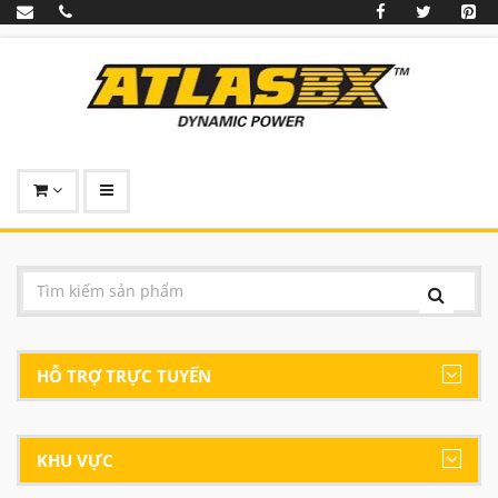
HỖ TRỢ TRỰC TUYẾN
KHU VỰC