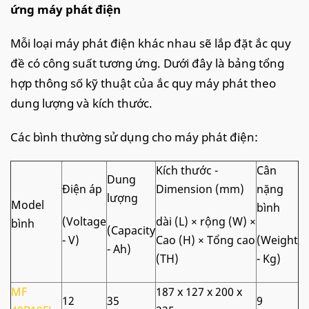
ứng máy phát điện
Mỗi loại máy phát điện khác nhau sẽ lắp đặt ắc quy
đề có công suất tương ứng. Dưới đây là bảng tổng
hợp thông số kỹ thuật của ắc quy máy phát theo
dung lượng và kích thước.
Các bình thường sử dụng cho máy phát điện:
Kích thước -
Cân
Dung
Điện áp
Dimension (mm)
nặng
lượng
Model
bình
(Voltage
dài (L) × rộng (W) ×
bình
(Capacity
- V)
Cao (H) × Tổng cao
(Weight
- Ah)
(TH)
- Kg)
MF
187 x 127 x 200 x
12
35
9