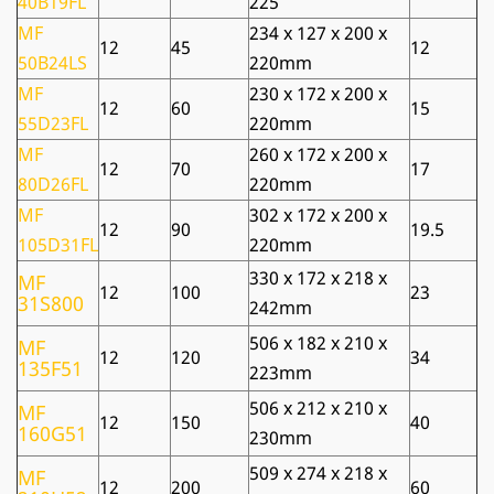
40B19FL
225
MF
234 x 127 x 200 x
12
45
12
50B24LS
220mm
MF
230 x 172 x 200 x
12
60
15
55D23FL
220mm
MF
260 x 172 x 200 x
12
70
17
80D26FL
220mm
MF
302 x 172 x 200 x
12
90
19.5
105D31FL
220mm
330 x 172 x 218 x
MF
12
100
23
31S800
242mm
506 x 182 x 210 x
MF
12
120
34
135F51
223mm
506 x 212 x 210 x
MF
12
150
40
160G51
230mm
509 x 274 x 218 x
MF
12
200
60