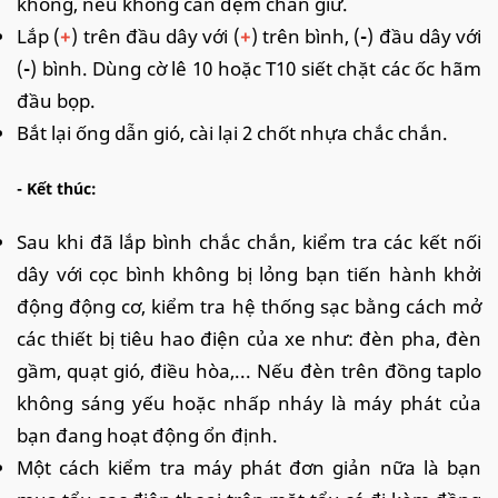
không, nếu không cần đệm chân giữ.
Lắp (
+
) trên đầu dây với (
+
) trên bình, (
-
) đầu dây với
(
-
) bình. Dùng cờ lê 10 hoặc T10 siết chặt các ốc hãm
đầu bọp.
Bắt lại ống dẫn gió, cài lại 2 chốt nhựa chắc chắn.
- Kết thúc:
Sau khi đã lắp bình chắc chắn, kiểm tra các kết nối
dây với cọc bình không bị lỏng bạn tiến hành khởi
động động cơ, kiểm tra hệ thống sạc bằng cách mở
các thiết bị tiêu hao điện của xe như: đèn pha, đèn
gầm, quạt gió, điều hòa,... Nếu đèn trên đồng taplo
không sáng yếu hoặc nhấp nháy là máy phát của
bạn đang hoạt động ổn định.
Một cách kiểm tra máy phát đơn giản nữa là bạn