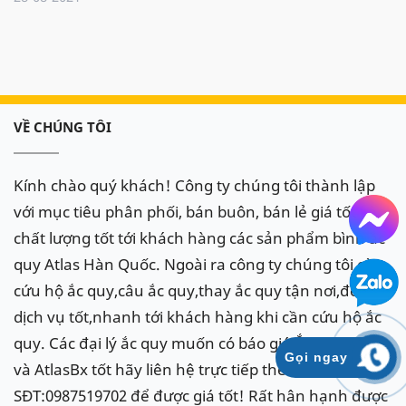
VỀ CHÚNG TÔI
Kính chào quý khách! Công ty chúng tôi thành lập
với mục tiêu phân phối, bán buôn, bán lẻ giá tốt kèm
chất lượng tốt tới khách hàng các sản phẩm bình ắc
quy Atlas Hàn Quốc. Ngoài ra công ty chúng tôi còn
cứu hộ ắc quy,câu ắc quy,thay ắc quy tận nơi,đem
dịch vụ tốt,nhanh tới khách hàng khi cần cứu hộ ắc
quy. Các đại lý ắc quy muốn có báo giá Ắc Quy Atlas
Gọi ngay
và AtlasBx tốt hãy liên hệ trực tiếp theo
SĐT:0987519702 để được giá tốt! Rất hân hạnh được