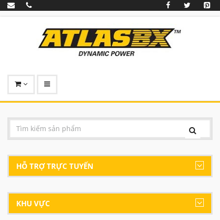
HỖ TRỢ TRỰC TUYẾN
KHU VỰC