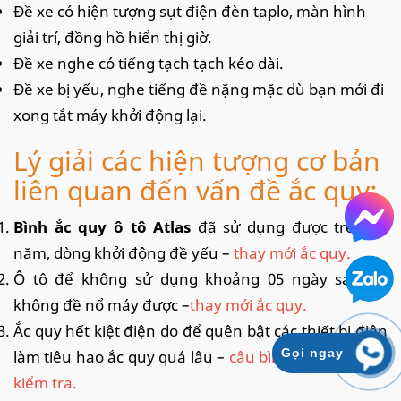
Đề xe có hiện tượng sụt điện đèn taplo, màn hình
giải trí, đồng hồ hiển thị giờ.
Đề xe nghe có tiếng tạch tạch kéo dài.
Đề xe bị yếu, nghe tiếng đề nặng mặc dù bạn mới đi
xong tắt máy khởi động lại.
Lý giải các hiện tượng cơ bản
liên quan đến vấn đề ắc quy:
Bình ắc quy ô tô Atlas
đã sử dụng được trên 02
năm, dòng khởi động đề yếu –
thay mới ắc quy.
Ô tô để không sử dụng khoảng 05 ngày sau đó
không đề nổ máy được –
thay mới ắc quy.
Ắc quy hết kiệt điện do để quên bật các thiết bị điện
Gọi ngay
làm tiêu hao ắc quy quá lâu –
câu bình cho xe đề nổ
kiểm tra.