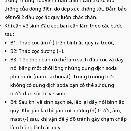
trong những nguyên nhân chính cản trở sự lưu
thông của dòng điện do tiếp xúc không tốt. Đảm bảo
kết nối 2 đầu cọc ắc quy luôn chắc chắn.
Khi cần vệ sinh đầu cọc bạn cần làm theo các bước
sau:
B1: Tháo cọc âm (
-
) trên bình ắc quy ra trước,
B2: Tháo cọc dương (
+
).
B3: Tiếp theo bạn có thể làm sạch đầu cọc và dây
nối bằng một chổi lông nhúng dung dịch soda
pha nước (natri cacbonat). Trong trường hợp
không có dung dịch soda bạn có thể sử dụng
nước đun sôi để vệ sinh.
B4: Sau khi vệ sinh sạch sẽ, lắp lại dây nối bình ắc
quy. Khi gắn lại thì gắn cực dương (
+
) trước, âm,
mast (
-
) sau, khi vặn để ý đồ tránh gây chạm chập
làm hỏng bình ắc quy.