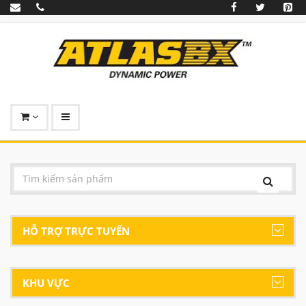
HỖ TRỢ TRỰC TUYẾN
KHU VỰC