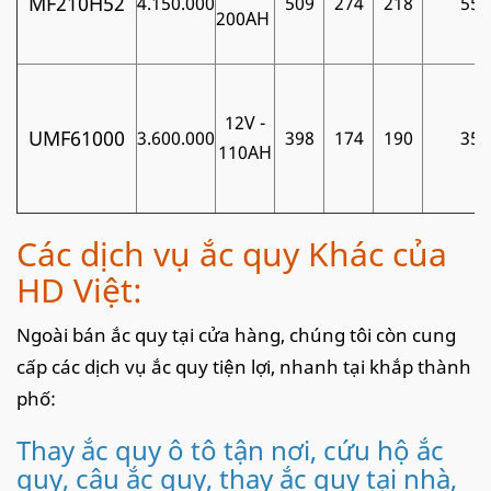
MF210H52
4.150.000
509
274
218
55
200AH
12V -
UMF61000
3.600.000
398
174
190
35
110AH
Các dịch vụ ắc quy Khác của
HD Việt:
Ngoài bán ắc quy tại cửa hàng, chúng tôi còn cung
cấp các dịch vụ ắc quy tiện lợi, nhanh tại khắp thành
phố:
Thay ắc quy ô tô tận nơi, cứu hộ ắc
quy, câu ắc quy, thay ắc quy tại nhà,