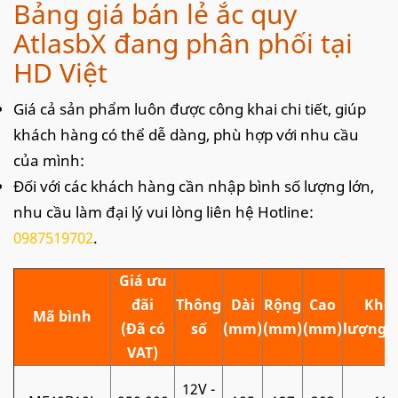
Bảng giá bán lẻ ắc quy
AtlasbX đang phân phối tại
HD Việt
Giá cả sản phẩm luôn được công khai chi tiết, giúp
khách hàng có thể dễ dàng, phù hợp với nhu cầu
của mình:
Đối với các khách hàng cần nhập bình số lượng lớn,
nhu cầu làm đại lý vui lòng liên hệ Hotline:
0987519702
.
Giá ưu
đãi
Thông
Dài
Rộng
Cao
Khối
Mã bình
(Đã có
số
(mm)
(mm)
(mm)
lượng (
VAT)
12V -