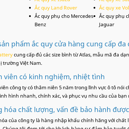
Ắc quy Land Rover
Ắc quy xe V
Ắc quy phụ cho Mercedes-
Ắc quy phụ c
Benz
Jaguar
sản phẩm ắc quy cửa hàng cung cấp đa
attery
cung cấp đủ các size bình từ Atlas, mẫu mã đa dạn
hị trường Việt Nam.
 viên có kinh nghiệm, nhiệt tình
iên công ty có thâm niên 5 năm trong lĩnh vực ô tô nói c
ình hình nhanh, chính xác, và phục vụ nhu cầu của bạn
 hóa chất lượng, vấn đề bảo hành đượ
óa của công ty là hàng nhập khẩu chính hãng với chất l
y. Chúng tôi đem tới cho khách hàng sự đảm bảo tuyệt đố