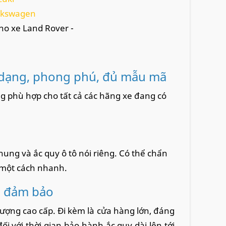
olkswagen
ho xe Land Rover -
 dạng, phong phú, đủ mẫu mã
g phù hợp cho tất cả các hãng xe đang có
hung và ắc quy ô tô nói riêng. Có thể chẩn
 một cách nhanh.
c đảm bảo
ượng cao cấp. Đi kèm là cửa hàng lớn, đáng
i với thời gian bảo hành ắc quy dài lên tới