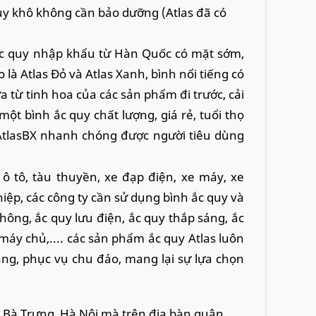
uy khô không cần bảo dưỡng (Atlas đã có
 ắc quy nhập khẩu từ Hàn Quốc có mặt sớm,
 là Atlas Đỏ và Atlas Xanh, bình nổi tiếng có
ừa từ tinh hoa của các sản phẩm đi trước, cải
t bình ắc quy chất lượng, giá rẻ, tuổi thọ
 AtlasBX nhanh chóng được người tiêu dùng
 ô tô, tàu thuyền, xe đạp điện, xe máy, xe
iệp, các công ty cần sử dụng bình ắc quy và
ông, ắc quy lưu điện, ắc quy thắp sáng, ắc
máy chủ,.... các sản phẩm ắc quy Atlas luôn
ạng, phục vụ chu đáo, mang lại sự lựa chọn
ai Bà Trưng, Hà Nội mà trên địa bàn quận