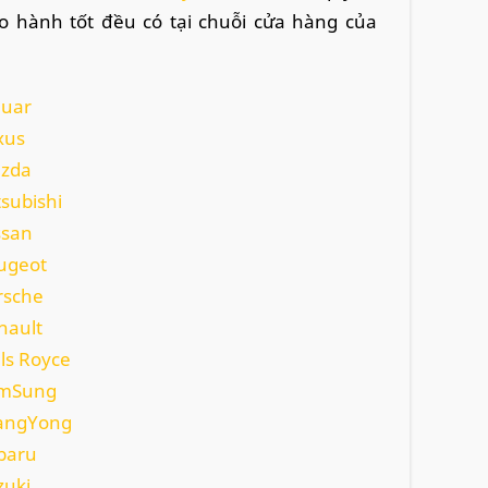
o hành tốt đều có tại chuỗi cửa hàng của
guar
xus
azda
tsubishi
ssan
eugeot
rsche
nault
lls Royce
amSung
SangYong
baru
zuki