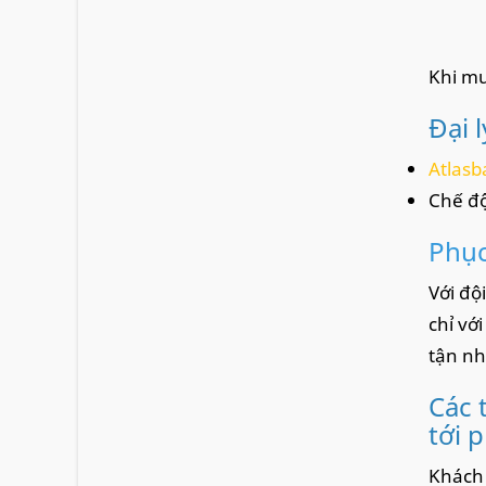
Khi mu
Đại 
Atlasb
Chế độ
Phục
Với độ
chỉ vớ
tận nh
Các 
tới 
Khách 