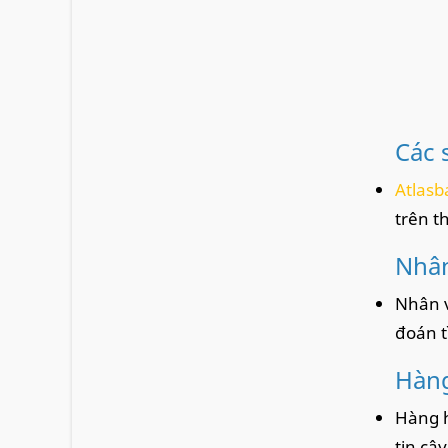
Các 
Atlasb
trên t
Nhân
Nhân v
đoán t
Hàng
Hàng h
tin cậ