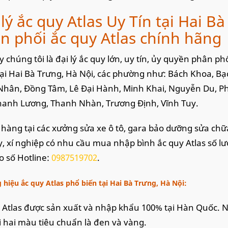
 lý ắc quy Atlas Uy Tín tại Hai B
n phối ắc quy Atlas chính hãng
y chúng tôi là đại lý ắc quy lớn, uy tín, ủy quyền phân p
ại Hai Bà Trưng, Hà Nội, các phường như: Bách Khoa, B
hân, Đồng Tâm, Lê Đại Hành, Minh Khai, Nguyễn Du, P
hanh Lương, Thanh Nhàn, Trương Định, Vĩnh Tuy.
hàng tại các xưởng sửa xe ô tô, gara bảo dưỡng sửa chữa
y, xí nghiệp có nhu cầu mua nhập bình ắc quy Atlas số lượ
eo số Hotline:
0987519702
.
hiệu ắc quy Atlas phổ biến tại Hai Bà Trưng, Hà Nội:
 Atlas được sản xuất và nhập khẩu 100% tại Hàn Quốc. N
i hai màu tiêu chuẩn là đen và vàng.