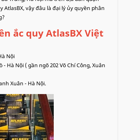
y AtlasBX, vậy đâu là đại lý ủy quyền phân
g?
ền ắc quy AtlasBX Việt
Hà Nội
ồ - Hà Nội ( gần ngõ 202 Võ Chí Công, Xuân
anh Xuân - Hà Nội.