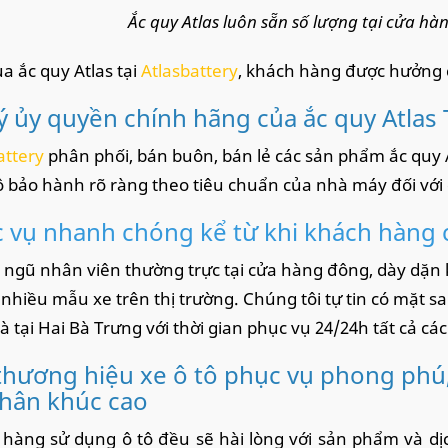
Ắc quy Atlas luôn sẵn số lượng tại cửa h
a ắc quy Atlas tại
Atlasbattery
, khách hàng được hưởng 
lý ủy quyền chính hãng của ắc quy Atlas 
attery
phân phối, bán buôn, bán lẻ các sản phẩm ắc quy A
 bảo hành rõ ràng theo tiêu chuẩn của nhà máy đối với
 vụ nhanh chóng kể từ khi khách hàng 
i ngũ nhân viên thường trực tại cửa hàng đông, dày dặn
i nhiều mẫu xe trên thị trường. Chúng tôi tự tin có mặt s
à tại Hai Bà Trưng với thời gian phục vụ 24/24h tất cả cá
thương hiệu xe ô tô phục vụ phong phú
phân khúc cao
hàng sử dụng ô tô đều sẽ hài lòng với sản phẩm và d