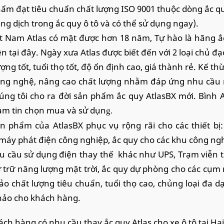
ẩm đạt tiêu chuẩn chất lượng ISO 9001 thuộc dòng ắc q
ng dịch trong ắc quy ô tô và có thể sử dụng ngay).
ệt Nam Atlas có mặt được hơn 18 năm, Tự hào là hãng
ên tại đây. Ngày xưa Atlas được biết đến với 2 loại chủ đạo
ượng tốt, tuổi thọ tốt, độ ổn định cao, giá thành rẻ. Kế th
ông nghệ, nâng cao chất lượng nhằm đáp ứng nhu cầu mộ
úng tôi cho ra đời sản phẩm ắc quy AtlasBX mới. Bình
am tin chọn mua và sử dụn
g.
n phẩm của AtlasBX phục vụ rộng rãi cho các thiết bị:
máy phát điện công nghiệp, ắc quy cho các khu công ngh
u cầu sử dụng điện thay thế khác như UPS, Trạm viễn th
 trữ năng lượng mặt trời, ắc quy dự phòng cho các cụm 
o chất lượng tiêu chuẩn, tuổi thọ cao, chủng loại đa d
ảo cho khách hàng.
ách hàng có nhu cầu thay ắc quy Atlas cho xe ô tô tại H