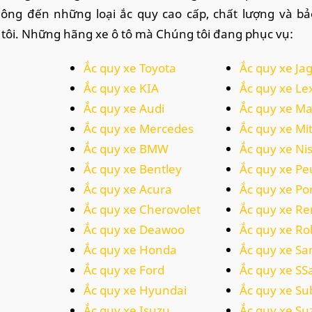
ông đến những loại ắc quy cao cấp, chất lượng và bả
tôi. Những hãng xe ô tô mà Chúng tôi đang phục vụ:
Ắc quy xe Toyota
Ắc quy xe Ja
Ắc quy xe KIA
Ắc quy xe Le
Ắc quy xe Audi
Ắc quy xe M
Ắc quy xe Mercedes
Ắc quy xe Mi
Ắc quy xe BMW
Ắc quy xe Ni
Ắc quy xe Bentley
Ắc quy xe P
Ắc quy xe Acura
Ắc quy xe Po
Ắc quy xe Cherovolet
Ắc quy xe Re
Ắc quy xe Deawoo
Ắc quy xe Ro
Ắc quy xe Honda
Ắc quy xe S
Ắc quy xe Ford
Ắc quy xe S
Ắc quy xe Hyundai
Ắc quy xe Su
Ắc quy xe Isuzu
Ắc quy xe Su