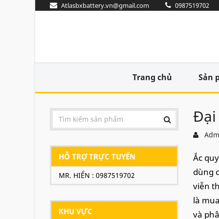
Atlasbxbattery.vn@gmail.com
0987519702
Trang chủ
Sản 
Đại
Adm
HỖ TRỢ TRỰC TUYẾN
Ắc quy
dùng c
MR. HIỂN : 0987519702
viễn t
là mua
KHU VỰC
và phâ