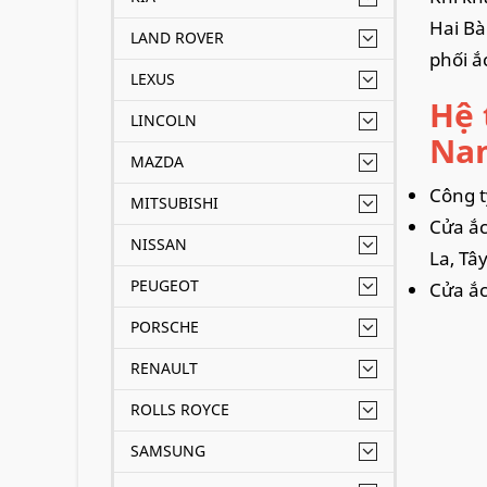
Hai Bà
LAND ROVER
phối ắ
LEXUS
Hệ 
LINCOLN
Nam
MAZDA
Công t
MITSUBISHI
Cửa ắc
NISSAN
La, Tâ
PEUGEOT
Cửa ắc
PORSCHE
RENAULT
ROLLS ROYCE
SAMSUNG