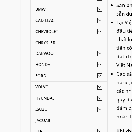
Sản ph
BMW
sẵn du
CADILLAC
Tại Vi
đầu ti
CHEVROLET
chất l
CHRYSLER
tiến c
DAEWOO
đạt ch
HONDA
Việt N
Các sả
FORD
nâng, 
VOLVO
các nh
HYUNDAI
quy dự
đảm bả
ISUZU
hoàn h
JAGUAR
Khi kh
KIA