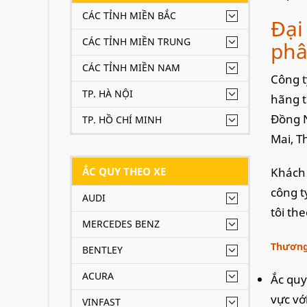
CÁC TỈNH MIỀN BẮC
Đại
CÁC TỈNH MIỀN TRUNG
phâ
CÁC TỈNH MIỀN NAM
Công t
TP. HÀ NỘI
hãng t
Đồng N
TP. HỒ CHÍ MINH
Mai, T
ẮC QUY THEO XE
Khách 
công t
AUDI
tôi th
MERCEDES BENZ
Thương 
BENTLEY
ACURA
Ắc quy
vực vớ
VINFAST