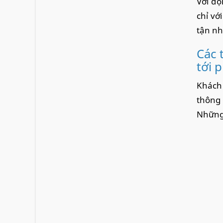
Với độ
chỉ vớ
tận nh
Các 
tới 
Khách 
thông 
Những 