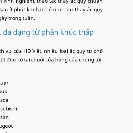
n kinh nghiệm, thao tác thay ắc quy chuẩn
 sau ít phút khi bạn có nhu cầu thay ắc quy
gày trong tuần.
, đa dạng từ phân khúc thấp
h vụ của HD Việt, nhiều loại ắc quy từ phổ
ốt đều có tại chuỗi cửa hàng của chúng tôi.
guar
xus
azda
tsubishi
ssan
eugeot