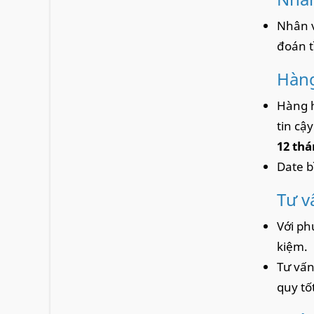
Nhân v
đoán t
Hàng
Hàng h
tin cậ
12 thá
Date b
Tư v
Với ph
kiệm.
Tư vấn
quy tốt