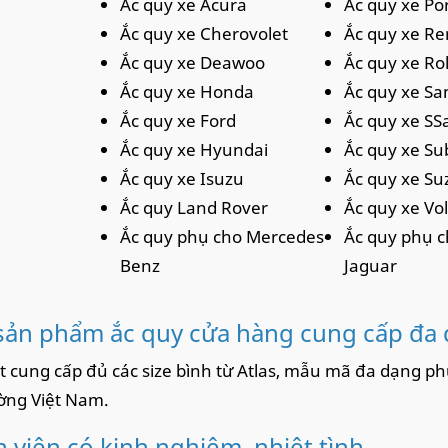
Ắc quy xe Acura
Ắc quy xe Po
Ắc quy xe Cherovolet
Ắc quy xe Re
Ắc quy xe Deawoo
Ắc quy xe Ro
Ắc quy xe Honda
Ắc quy xe S
Ắc quy xe Ford
Ắc quy xe S
Ắc quy xe Hyundai
Ắc quy xe Su
Ắc quy xe Isuzu
Ắc quy xe Su
Ắc quy Land Rover
Ắc quy xe V
Ắc quy phụ cho Mercedes-
Ắc quy phụ c
Benz
Jaguar
sản phẩm ắc quy cửa hàng cung cấp đa
t cung cấp đủ các size bình từ Atlas, mẫu mã đa dạng ph
ường Việt Nam.
 viên có kinh nghiệm, nhiệt tình