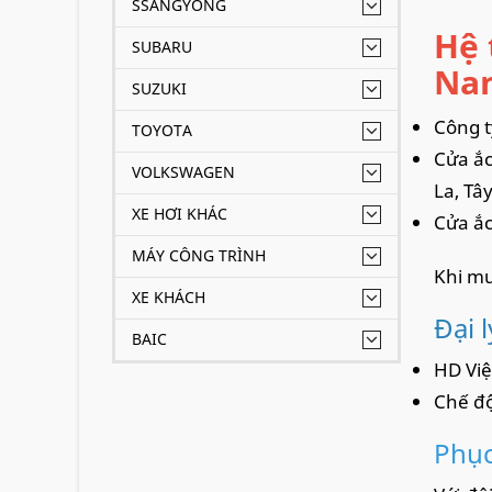
SSANGYONG
Hệ 
SUBARU
Nam
SUZUKI
Công t
TOYOTA
Cửa ắc
VOLKSWAGEN
La, Tâ
XE HƠI KHÁC
Cửa ắc
MÁY CÔNG TRÌNH
Khi mu
XE KHÁCH
Đại 
BAIC
HD Việ
Chế độ
Phục