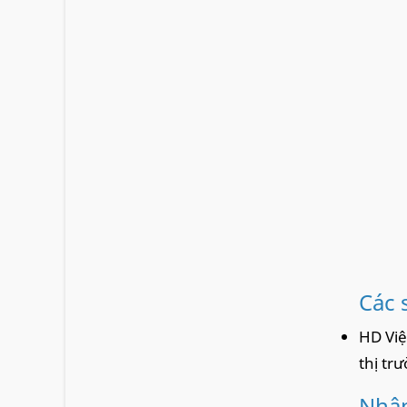
Các 
HD Việ
thị tr
Nhân