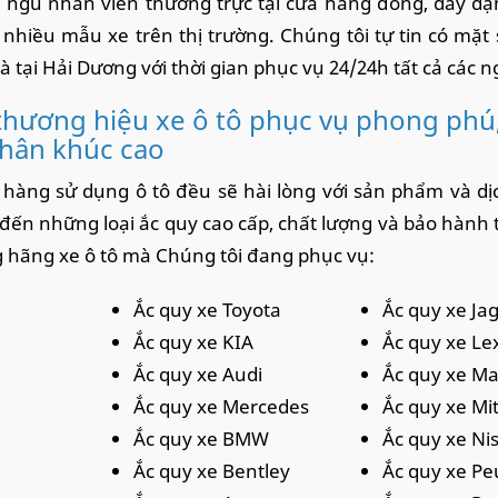
i ngũ nhân viên thường trực tại cửa hàng đông, dày dặ
i nhiều mẫu xe trên thị trường. Chúng tôi tự tin có mặt
à tại Hải Dương với thời gian phục vụ 24/24h tất cả các n
thương hiệu xe ô tô phục vụ phong phú
phân khúc cao
hàng sử dụng ô tô đều sẽ hài lòng với sản phẩm và dịc
đến những loại ắc quy cao cấp, chất lượng và bảo hành t
hãng xe ô tô mà Chúng tôi đang phục vụ:
Ắc quy xe Toyota
Ắc quy xe Ja
Ắc quy xe KIA
Ắc quy xe Le
Ắc quy xe Audi
Ắc quy xe M
Ắc quy xe Mercedes
Ắc quy xe Mi
Ắc quy xe BMW
Ắc quy xe Ni
Ắc quy xe Bentley
Ắc quy xe P