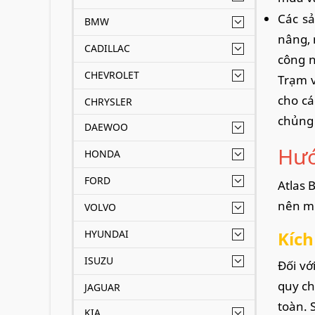
Các sả
BMW
nâng, 
CADILLAC
công n
CHEVROLET
Trạm v
cho cá
CHRYSLER
chủng 
DAEWOO
Hướ
HONDA
FORD
Atlas 
nên mu
VOLVO
HYUNDAI
Kích
ISUZU
Đối vớ
quy ch
JAGUAR
toàn. 
KIA