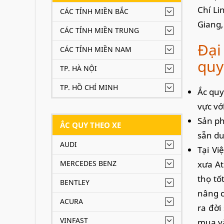
Chí Li
CÁC TỈNH MIỀN BẮC
Giang,
CÁC TỈNH MIỀN TRUNG
Đại
CÁC TỈNH MIỀN NAM
quy
TP. HÀ NỘI
TP. HỒ CHÍ MINH
Ắc quy
vực vớ
Sản ph
ẮC QUY THEO XE
sẵn du
AUDI
Tại Vi
MERCEDES BENZ
xưa At
thọ tố
BENTLEY
nâng c
ACURA
ra đời
VINFAST
mua v