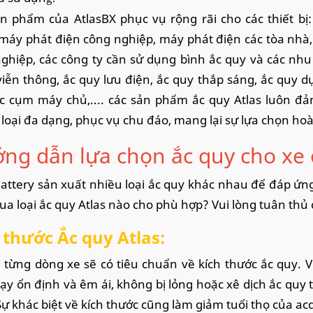
n phẩm của AtlasBX phục vụ rộng rãi cho các thiết bị:
máy phát điện công nghiệp, máy phát điện các tòa nhà,
ghiệp, các công ty cần sử dụng bình ắc quy và các nh
iễn thông, ắc quy lưu điện, ắc quy thắp sáng, ắc quy d
c cụm máy chủ,.... các sản phẩm ắc quy Atlas luôn đảm
loại đa dạng, phục vụ chu đáo, mang lại sự lựa chọn ho
ng dẫn lựa chọn ắc quy cho xe 
Battery sản xuất nhiều loại ắc quy khác nhau để đáp ứng
a loại ắc quy Atlas nào cho phù hợp? Vui lòng tuân thủ c
 thước Ắc quy Atlas:
i từng dòng xe sẽ có tiêu chuẩn về kích thước ắc quy. 
ạy ổn định và êm ái, không bị lỏng hoặc xê dịch ắc quy t
Sự khác biệt về kích thước cũng làm giảm tuổi thọ của ac