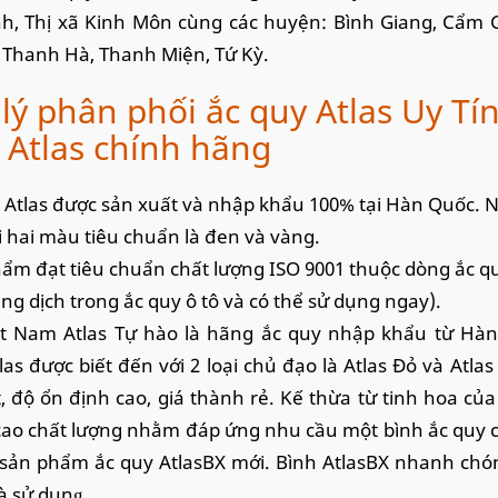
nh, Thị xã Kinh Môn cùng các huyện: Bình Giang, Cẩm 
 Thanh Hà, Thanh Miện, Tứ Kỳ.
 lý phân phối ắc quy Atlas Uy Tí
 Atlas chính hãng
 Atlas được sản xuất và nhập khẩu 100% tại Hàn Quốc. N
i hai màu tiêu chuẩn là đen và vàng.
ẩm đạt tiêu chuẩn chất lượng ISO 9001 thuộc dòng ắc q
ng dịch trong ắc quy ô tô và có thể sử dụng ngay).
ệt Nam Atlas Tự hào là hãng ắc quy nhập khẩu từ Hàn
las được biết đến với 2 loại chủ đạo là Atlas Đỏ và Atlas
t, độ ổn định cao, giá thành rẻ. Kế thừa từ tinh hoa của
ao chất lượng nhằm đáp ứng nhu cầu một bình ắc quy chấ
 sản phẩm ắc quy AtlasBX mới. Bình AtlasBX nhanh chó
à sử dụn
g.