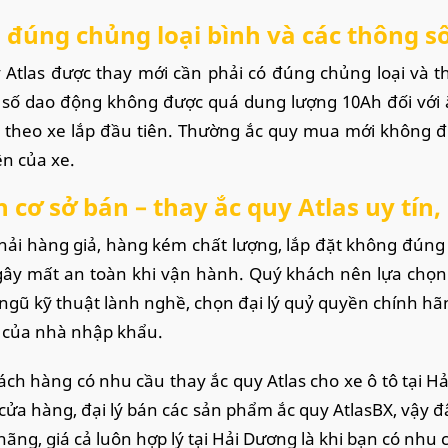
đúng chủng loại bình và các thông số
 Atlas được thay mới cần phải có đúng chủng loại và t
số dao động không được quá dung lượng 10Ah đối với ắ
 theo xe lắp đầu tiên. Thường ắc quy mua mới không đ
ên của xe.
 cơ sở bán – thay ắc quy Atlas uy tín,
ải hàng giả, hàng kém chất lượng, lắp đặt không đún
gây mất an toàn khi vận hành. Quý khách nên lựa chọn 
 ngũ kỹ thuật lành nghề, chọn đại lý quỷ quyền chính h
 của nhà nhập khẩu.
ách hàng có nhu cầu thay ắc quy Atlas cho xe ô tô tại 
cửa hàng, đại lý bán các sản phẩm ắc quy AtlasBX, vậy đâ
hãng, giá cả luôn hợp lý tại Hải Dương là khi bạn có nhu