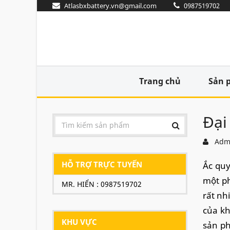
Atlasbxbattery.vn@gmail.com
0987519702
Trang chủ
Sản 
Đại
Adm
HỖ TRỢ TRỰC TUYẾN
Ắc quy
một ph
MR. HIỂN : 0987519702
rất nh
của kh
KHU VỰC
sản ph