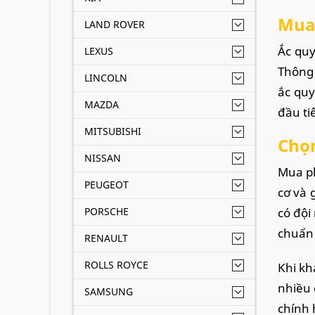
Mua 
LAND ROVER
Ắc quy
LEXUS
Thông 
LINCOLN
ắc quy
MAZDA
đầu ti
MITSUBISHI
Chọn
NISSAN
Mua ph
PEUGEOT
cơ và 
PORSCHE
có đội
chuẩn
RENAULT
ROLLS ROYCE
Khi kh
nhiều 
SAMSUNG
chính 