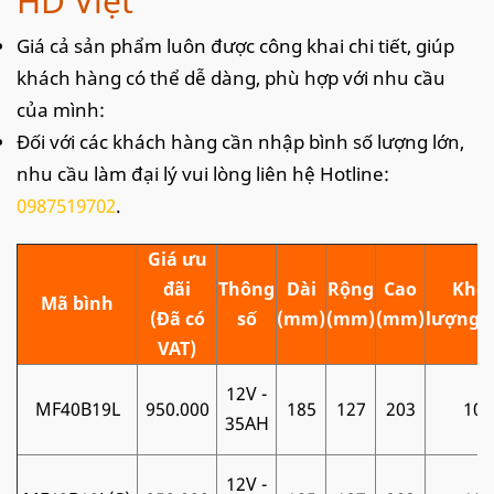
HD Việt
Giá cả sản phẩm luôn được công khai chi tiết, giúp
khách hàng có thể dễ dàng, phù hợp với nhu cầu
của mình:
Đối với các khách hàng cần nhập bình số lượng lớn,
nhu cầu làm đại lý vui lòng liên hệ Hotline:
0987519702
.
Giá ưu
đãi
Thông
Dài
Rộng
Cao
Khối
Mã bình
(Đã có
số
(mm)
(mm)
(mm)
lượng (
VAT)
12V -
MF40B19L
950.000
185
127
203
10
35AH
12V -