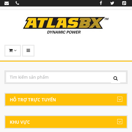
HỖ TRỢ TRỰC TUYẾN
KHU VỰC