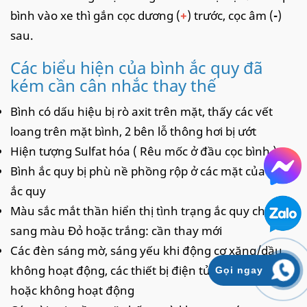
bình vào xe thì gắn cọc dương (
+
) trước, cọc âm (
-
)
sau.
Các biểu hiện của bình ắc quy đã
kém cần cân nhắc thay thế
Bình có dấu hiệu bị rò axit trên mặt, thấy các vết
loang trên mặt bình, 2 bên lỗ thông hơi bị ướt
Hiện tượng Sulfat hóa ( Rêu mốc ở đầu cọc bình )
Bình ắc quy bị phù nề phồng rộp ở các mặt của bình
ắc quy
Màu sắc mắt thần hiển thị tình trạng ắc quy chuyển
sang màu Đỏ hoặc trắng: cần thay mới
Các đèn sáng mờ, sáng yếu khi động cơ xăng/dầu
không hoạt động, các thiết bị điện tử hoạt động yếu
Gọi ngay
hoặc không hoạt động