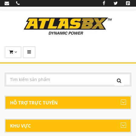
HỖ TRỢ TRỰC TUYẾN
KHU VỰC