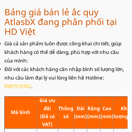
Bảng giá bán lẻ ắc quy
AtlasbX đang phân phối tại
HD Việt
Giá cả sản phẩm luôn được công khai chi tiết, giúp
khách hàng có thể dễ dàng, phù hợp với nhu cầu
của mình:
Đối với các khách hàng cần nhập bình số lượng lớn,
nhu cầu làm đại lý vui lòng liên hệ Hotline:
0987519702
.
Giá ưu
đãi
Thông
Dài
Rộng
Cao
Khối
Mã bình
(Đã có
số
(mm)
(mm)
(mm)
lượng (
VAT)