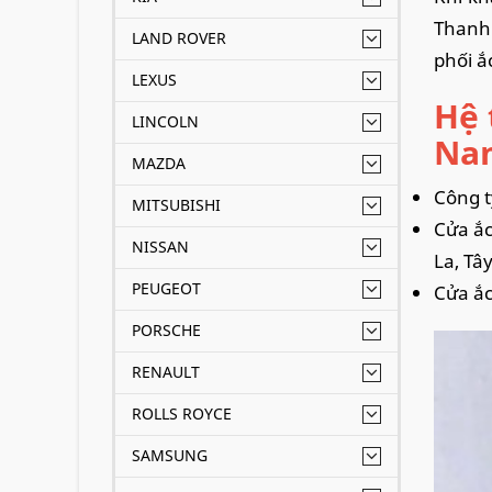
Thanh 
LAND ROVER
phối ắ
LEXUS
Hệ 
LINCOLN
Nam
MAZDA
Công t
MITSUBISHI
Cửa ắc
NISSAN
La, Tâ
PEUGEOT
Cửa ắc
PORSCHE
RENAULT
ROLLS ROYCE
SAMSUNG