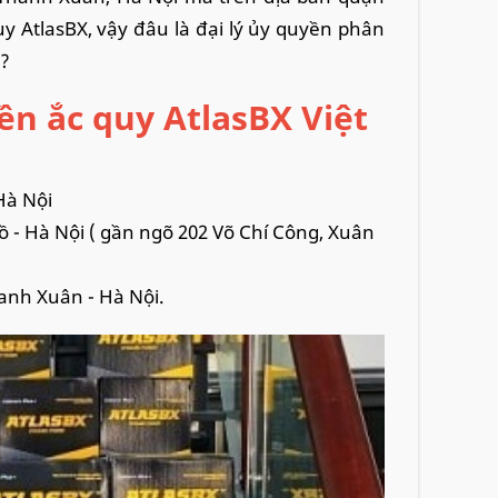
y AtlasBX, vậy đâu là đại lý ủy quyền phân
n?
ền ắc quy AtlasBX Việt
Hà Nội
ồ - Hà Nội ( gần ngõ 202 Võ Chí Công, Xuân
anh Xuân - Hà Nội.