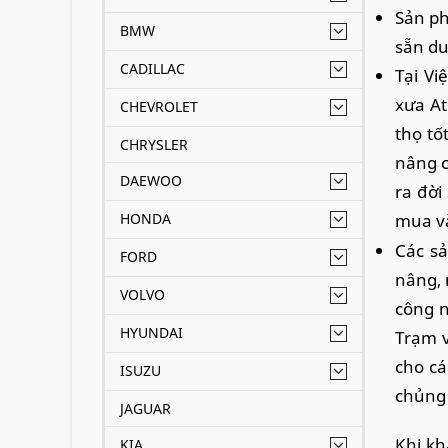
Sản ph
BMW
sẵn du
CADILLAC
Tại Vi
xưa At
CHEVROLET
thọ tố
CHRYSLER
nâng c
DAEWOO
ra đời
HONDA
mua v
Các sả
FORD
nâng, 
VOLVO
công n
HYUNDAI
Trạm v
cho cá
ISUZU
chủng 
JAGUAR
Khi kh
KIA