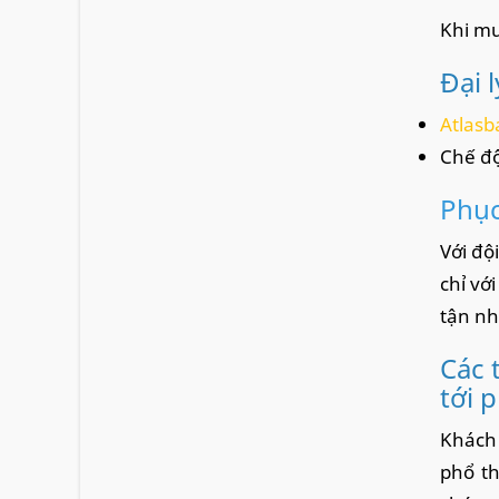
Khi mu
Đại 
Atlasb
Chế độ
Phục
Với độ
chỉ vớ
tận nh
Các 
tới 
Khách 
phổ th