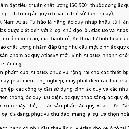
ẩm đạt tiêu chuẩn chất lượng ISO 9001 thuộc dòng ắc q
ng dịch trong ắc quy ô tô và có thể sử dụng ngay).
ệt Nam Atlas Tự hào là hãng ắc quy nhập khẩu từ Hàn
las được biết đến với 2 loại chủ đạo là Atlas Đỏ và Atlas
t, độ ổn định cao, giá thành rẻ. Kế thừa từ tinh hoa của
ao chất lượng nhằm đáp ứng nhu cầu một bình ắc quy chấ
 sản phẩm ắc quy AtlasBX mới. Bình AtlasBX nhanh chó
à sử dụn
g.
n phẩm của AtlasBX phục vụ rộng rãi cho các thiết bị:
máy phát điện công nghiệp, máy phát điện các tòa nhà,
ghiệp, các công ty cần sử dụng bình ắc quy và các nh
iễn thông, ắc quy lưu điện, ắc quy thắp sáng, ắc quy d
c cụm máy chủ,.... các sản phẩm ắc quy Atlas luôn đảm
loại đa dạng, phục vụ chu đáo, mang lại sự lựa chọn ho
ách hàng có nhu cầu thay ắc quy Atlas cho xe ô tô tạ