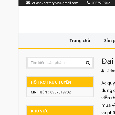
Atlasbxbattery.vn@gmail.com
0987519702
Trang chủ
Sản 
Đại
Adm
HỖ TRỢ TRỰC TUYẾN
Ắc quy
dùng c
MR. HIỂN : 0987519702
viễn t
mua về
KHU VỰC
và phâ