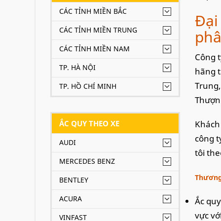
CÁC TỈNH MIỀN BẮC
Đại
CÁC TỈNH MIỀN TRUNG
phâ
CÁC TỈNH MIỀN NAM
Công t
TP. HÀ NỘI
hãng t
Trung,
TP. HỒ CHÍ MINH
Thượn
ẮC QUY THEO XE
Khách 
công t
AUDI
tôi th
MERCEDES BENZ
Thương 
BENTLEY
ACURA
Ắc quy
vực vớ
VINFAST