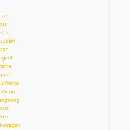
guar
xus
azda
tsubishi
ssan
eugeot
rsche
nault
lls Royce
amSung
SangYong
baru
zuki
olkswagen