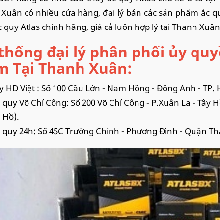
Xuân có nhiều cửa hàng, đại lý bán các sản phẩm ắc qu
c quy Atlas chính hãng, giá cả luôn hợp lý tại Thanh Xuâ
thống đại lý phân phối ủy quy
 Tại Thanh Xuân:
y HD Việt : Số 100 Cầu Lớn - Nam Hồng - Đông Anh - TP. 
 quy Võ Chí Công: Số 200 Võ Chí Công - P.Xuân La - Tây H
y Hồ).
 quy 24h: Số 45C Trường Chinh - Phương Đình - Quận Th