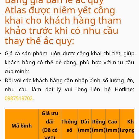
Atlas được niêm yết công
khai cho khách hàng tham
khảo trước khi có nhu cầu
thay thế ắc quy:
Giá cả sản phẩm luôn được công khai chi tiết, giúp
khách hàng có thể dễ dàng, phù hợp với nhu cầu
của mình:
Đối với các khách hàng cần nhập bình số lượng lớn,
nhu cầu làm đại lý vui lòng liên hệ Hotline:
0987519702
.
Giá ưu
đãi
Thông
Dài
Rộng
Cao
Khối
Mã bình
(Đã có
số
(mm)
(mm)
(mm)
lượng (
VAT)