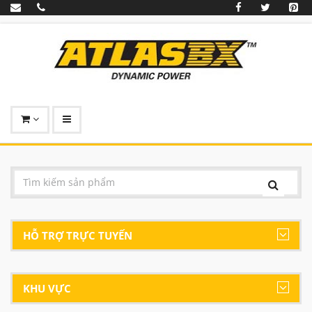
HỖ TRỢ TRỰC TUYẾN
KHU VỰC