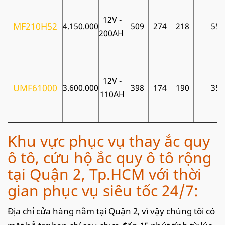
12V -
MF210H52
4.150.000
509
274
218
55
200AH
12V -
UMF61000
3.600.000
398
174
190
35
110AH
Khu vực phục vụ thay ắc quy
ô tô, cứu hộ ắc quy ô tô rộng
tại Quận 2, Tp.HCM với thời
gian phục vụ siêu tốc 24/7:
Địa chỉ cửa hàng nằm tại Quận 2, vì vậy chúng tôi có