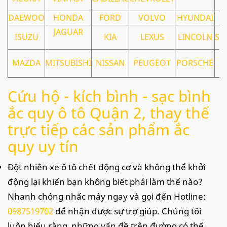
DAEWOO
HONDA
FORD
VOLVO
HYUNDAI
S
JAGUAR
ISUZU
KIA
LEXUS
LINCOLN
SS
MAZDA
MITSUBISHI
NISSAN
PEUGEOT
PORSCHE
Cứu hộ - kích bình - sạc bình
ắc quy ô tô Quận 2, thay thế
trực tiếp các sản phẩm ắc
quy uy tín
Đột nhiên xe ô tô chết động cơ và không thể khởi
động lại khiến bạn không biết phải làm thế nào?
Nhanh chóng nhấc máy ngay và gọi đến Hotline:
0987519702
để nhận được sự trợ giúp. Chúng tôi
luôn hiểu rằng, những vấn đề trên đường có thể